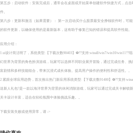
第五步：启动软件：安装完成后，通常会在桌面或开始菜单创建软件快捷方式，点击
件。
第六步：更新和激活（如果需要）： 第一次启动买什么股票最安全挣钱软件时，可
的软件更新，以确保使用的是最新版本，这有助于修复已知的错误和提高软件性能。
应用介绍：
1.ui设计简洁明了，系统类型:【下载次数90403】⚽??支持:winall/win7/win10/wi
幻世界为背景的角色扮演游戏，玩家可以选择不同职业展开冒险，通过完成任务、挑
富剧情和多样技能组合，带来沉浸式成长体验。提高用户操作的便利性和舒适性。。
2.紧跟全球应用趋势，首次推出热门新应用系统类型:【下载次数91400】⚽??支持:winall/wi
送新人礼包?是一款以海洋世界为背景的休闲消除游戏，玩家可以通过完成关卡解锁
关卡设计丰富，适合在轻松氛围中体验挑战乐趣。。
下载安装失败或使用异常，请 ->