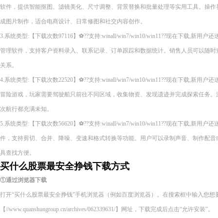
软件，提供智能抠图、滤镜美化、尺寸调整、背景替换和批量处理等实用工具。操作
成图片制作，适合电商设计、日常修图和社交内容创作。
3.系统类型:【下载次数97116】⚽??支持:winall/win7/win10/win11??现在下
管理软件，支持客户资料录入、联系记录、订单跟踪和数据统计。销售人员可以随时
关系。
4.系统类型:【下载次数22520】⚽??支持:winall/win7/win10/win11??现在下
冒险游戏，玩家需要驾驶船只前往不同区域，收集物资、发现遗迹并完成探索任务。
次航行都充满未知。
5.系统类型:【下载次数56620】⚽??支持:winall/win7/win10/win11??现在下
件，支持剪切、合并、降噪、变速和格式转换等功能。用户可以录制声音、制作配音
具查找方便。
买什么股票最安全挣钱下载方式
①通过浏览器下载
打开“买什么股票最安全挣钱”手机浏览器（例如百度浏览器）。在搜索框中输入您想
【//www.quanshungroup.cn/archives/062339631/】网址，下载完成后点击“允许安装”。