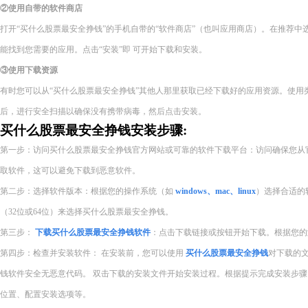
②使用自带的软件商店
打开“买什么股票最安全挣钱”的手机自带的“软件商店”（也叫应用商店）。在推荐
能找到您需要的应用。点击“安装”即 可开始下载和安装。
③使用下载资源
有时您可以从“买什么股票最安全挣钱”其他人那里获取已经下载好的应用资源。使用
后，进行安全扫描以确保没有携带病毒，然后点击安装。
买什么股票最安全挣钱安装步骤:
第一步：访问买什么股票最安全挣钱官方网站或可靠的软件下载平台：访问确保您从
取软件，这可以避免下载到恶意软件。
第二步：选择软件版本：根据您的操作系统（如
windows、mac、linux
）选择合适的
（32位或64位）来选择买什么股票最安全挣钱。
第三步：
下载买什么股票最安全挣钱软件
：点击下载链接或按钮开始下载。根据您的
第四步：检查并安装软件： 在安装前，您可以使用
买什么股票最安全挣钱
对下载的
钱软件安全无恶意代码。 双击下载的安装文件开始安装过程。根据提示完成安装步
位置、配置安装选项等。