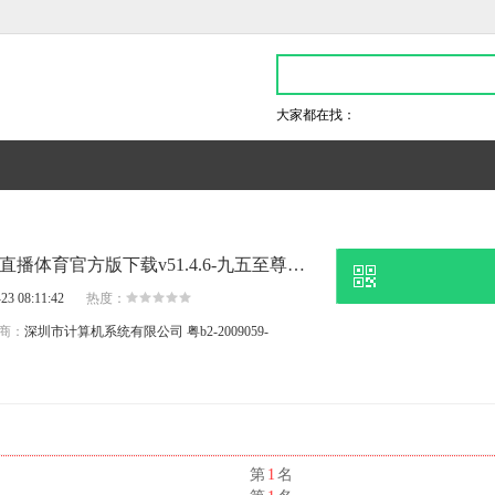
大家都在找：
刚刚知情人士称,178tyzb直播体育官方版下载v51.4.6-九五至尊2电子游戏官网
23 08:11:42
热度：
商：
深圳市计算机系统有限公司
粤b2-2009059-
名
第
1
名