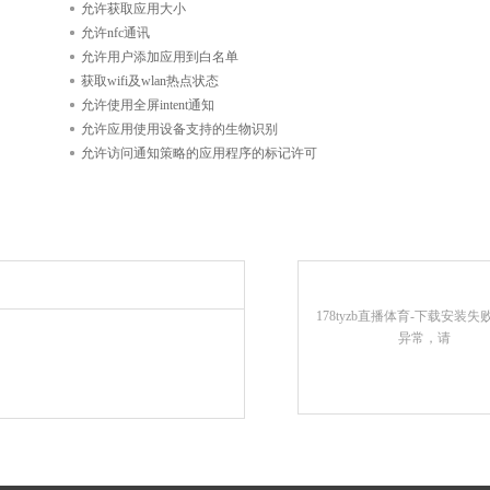
允许获取应用大小
允许nfc通讯
允许用户添加应用到白名单
获取wifi及wlan热点状态
允许使用全屏intent通知
允许应用使用设备支持的生物识别
允许访问通知策略的应用程序的标记许可
178tyzb直播体育-下载安装
异常，请