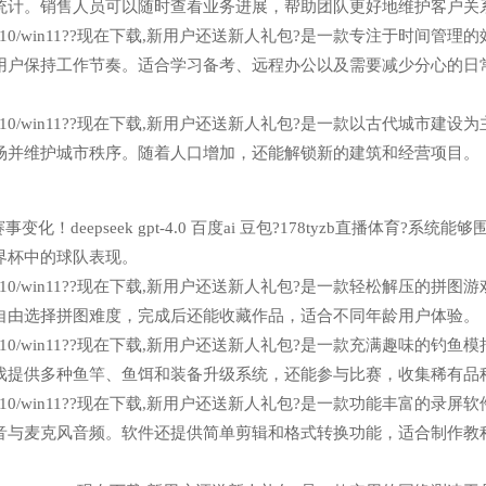
统计。销售人员可以随时查看业务进展，帮助团队更好地维护客户关
n7/win10/win11??现在下载,新用户还送新人礼包?是一款专注于时间管理
用户保持工作节奏。适合学习备考、远程办公以及需要减少分心的日
n7/win10/win11??现在下载,新用户还送新人礼包?是一款以古代城市建设
场并维护城市秩序。随着人口增加，还能解锁新的建筑和经营项目。
化！deepseek gpt-4.0 百度ai 豆包?178tyzb直播体育?系统能
界杯中的球队表现。
n7/win10/win11??现在下载,新用户还送新人礼包?是一款轻松解压的拼图
自由选择拼图难度，完成后还能收藏作品，适合不同年龄用户体验。
n7/win10/win11??现在下载,新用户还送新人礼包?是一款充满趣味的钓鱼
戏提供多种鱼竿、鱼饵和装备升级系统，还能参与比赛，收集稀有品
n7/win10/win11??现在下载,新用户还送新人礼包?是一款功能丰富的录屏
音与麦克风音频。软件还提供简单剪辑和格式转换功能，适合制作教