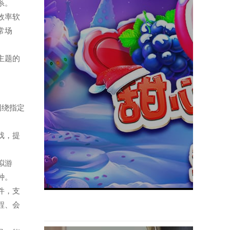
系。
的效率软
常场
为主题的
够围绕指定
游戏，提
模拟游
种。
软件，支
程、会