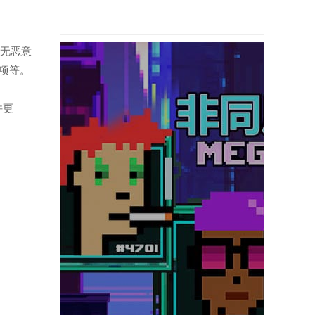
全无恶意
项等。
件更