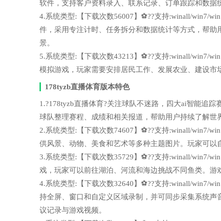
软件，支持客户资料录入、联系记录、订单跟踪和数据
4.系统类型:【下载次数56007】⚽??支持:winall/wi
件，采用专注计时、任务拆分和数据统计等方式，帮助
景。
5.系统类型:【下载次数43213】⚽??支持:winall/wi
模拟游戏，玩家需要安排居民工作、发展农业、建设市
178tyzb直播体育版本特色
1.?178tyzb直播体育?关注球队不迷路，四大ai智能追踪赛事变
球队整理赛程、成绩和相关报道，帮助用户持续了解世
2.系统类型:【下载次数74607】⚽??支持:winall/wi
供风景、动物、美食和艺术等多种主题图片。玩家可以
3.系统类型:【下载次数35729】⚽??支持:winall/wi
戏，玩家可以前往湖泊、河流和海边挑战不同鱼类。游
4.系统类型:【下载次数32640】⚽??支持:winall/wi
持全屏、窗口和自定义区域录制，并可同步采集系统声
议记录与游戏视频。