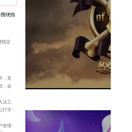
能够围绕指
围绕指定
软件，支
程、会
输入法工
公打字
客户管理