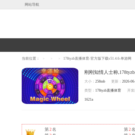
网站导航
当前位置：
178tyzb直播体育-官方版下载v51.4.6-单游网
>
>
>
大小：
258mb
更新：
2026-06-
类型：
178tyzb直播体育
开发
1621a
第
2
名
第
2