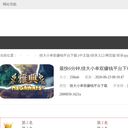
网站导航
当前位置：
猜大小单双赚钱平台下载-(中文版)登录入口/网页版/登录ap
>
>
>
大小：
258mb
更新：
2026-06-23 08:18:47
类型：
猜大小单双赚钱平台下载
开发商：
2009059-1621a
第
2
名
第
2
名