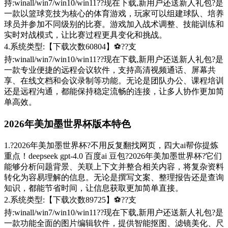
持:winall/win7/win10/win11??现在下载,新用户还送新人礼包?是
一款以篮球竞技为核心的体育游戏，玩家可以组建球队、培养
球员并参加不同级别的比赛。游戏加入战术调整、技能训练和
实时对战模式，让比赛过程更具变化和挑战。
4.系统类型:【下载次数60804】⚽??支
持:winall/win7/win10/win11??现在下载,新用户还送新人礼包?是
一款专业便捷的远程会议软件，支持高清视频通话、屏幕共
享、在线文档和会议录制等功能。无论是团队办公、课程培训
还是远程沟通，都能保持稳定流畅的连接，让多人协作更加简
单高效。
2026年美加墨世界杯版本特色
1.?2026年美加墨世界杯?不用反复翻找网页，四大ai帮你提炼
重点！deepseek gpt-4.0 百度ai 豆包?2026年美加墨世界杯?它们
能够分析问题背景、关联上下文并整合相关内容，将复杂资料
转化为容易理解的信息。无论是撰写文案、整理报告还是查询
知识，都能节省时间，让信息获取更加简单直接。
2.系统类型:【下载次数89725】⚽??支
持:winall/win7/win10/win11??现在下载,新用户还送新人礼包?是
一款功能全面的图片编辑软件，提供智能抠图、滤镜美化、尺