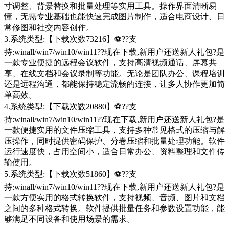
寸调整、背景替换和批量处理等实用工具。操作界面清晰易
懂，无需专业基础也能快速完成图片制作，适合电商设计、日
常修图和社交内容创作。
3.系统类型:【下载次数73216】⚽??支
持:winall/win7/win10/win11??现在下载,新用户还送新人礼包?是
一款专业便捷的远程会议软件，支持高清视频通话、屏幕共
享、在线文档和会议录制等功能。无论是团队办公、课程培训
还是远程沟通，都能保持稳定流畅的连接，让多人协作更加简
单高效。
4.系统类型:【下载次数20880】⚽??支
持:winall/win7/win10/win11??现在下载,新用户还送新人礼包?是
一款便捷实用的文件压缩工具，支持多种常见格式的压缩与解
压操作，同时提供密码保护、分卷压缩和批量处理功能。软件
运行速度快，占用空间小，适合日常办公、资料整理和文件传
输使用。
5.系统类型:【下载次数51860】⚽??支
持:winall/win7/win10/win11??现在下载,新用户还送新人礼包?是
一款方便实用的格式转换软件，支持视频、音频、图片和文档
之间的多种格式转换。软件提供批量任务和参数设置功能，能
够满足不同设备和使用场景的需求。