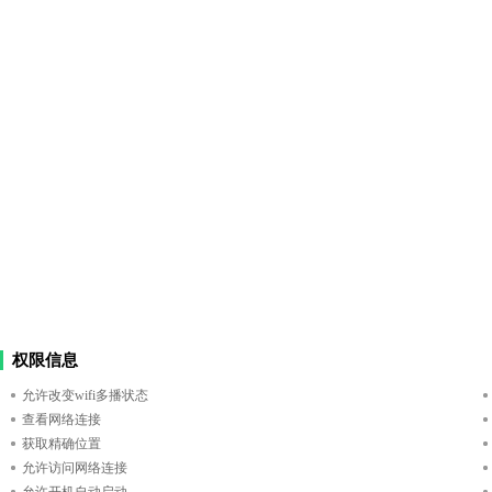
权限信息
允许改变wifi多播状态
查看网络连接
获取精确位置
允许访问网络连接