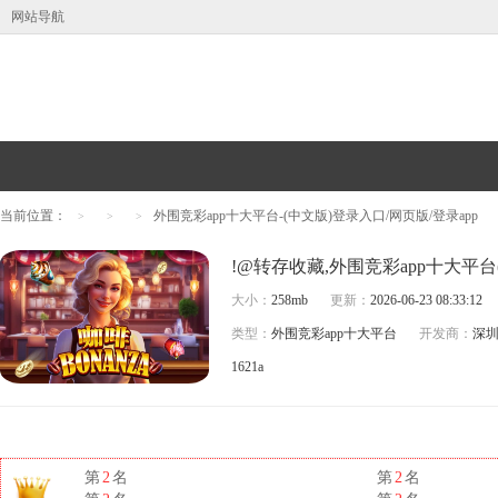
网站导航
当前位置：
外围竞彩app十大平台-(中文版)登录入口/网页版/登录app
>
>
>
大小：
258mb
更新：
2026-06-23 08:33:12
类型：
外围竞彩app十大平台
开发商：
深
1621a
第
2
名
第
2
名