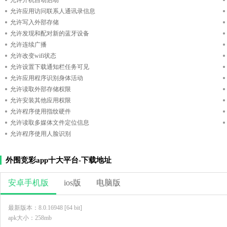
允许开机自动启动
允许应用访问联系人通讯录信息
允许写入外部存储
允许发现和配对新的蓝牙设备
允许连续广播
允许改变wifi状态
允许设置下载通知栏任务可见
允许应用程序识别身体活动
允许读取外部存储权限
允许安装其他应用权限
允许程序使用指纹硬件
允许读取多媒体文件定位信息
允许程序使用人脸识别
外围竞彩app十大平台-下载地址
安卓手机版
ios版
电脑版
最新版本：8.0.16948 [64 bit]
apk大小：258mb