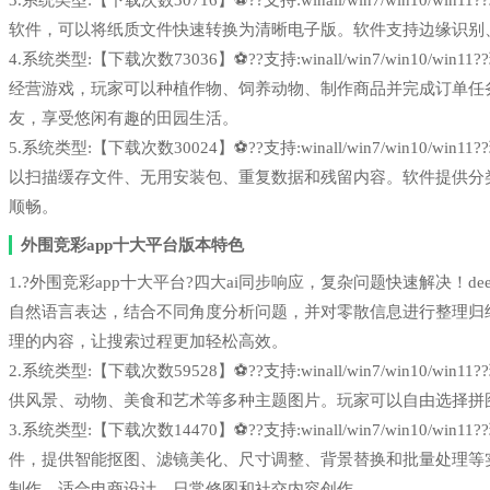
3.系统类型:【下载次数30716】⚽??支持:winall/win7/win1
软件，可以将纸质文件快速转换为清晰电子版。软件支持边缘识别
4.系统类型:【下载次数73036】⚽??支持:winall/win7/win1
经营游戏，玩家可以种植作物、饲养动物、制作商品并完成订单任
友，享受悠闲有趣的田园生活。
5.系统类型:【下载次数30024】⚽??支持:winall/win7/win1
以扫描缓存文件、无用安装包、重复数据和残留内容。软件提供分
顺畅。
外围竞彩app十大平台版本特色
1.?外围竞彩app十大平台?四大ai同步响应，复杂问题快速解决！deepse
自然语言表达，结合不同角度分析问题，并对零散信息进行整理归
理的内容，让搜索过程更加轻松高效。
2.系统类型:【下载次数59528】⚽??支持:winall/win7/win1
供风景、动物、美食和艺术等多种主题图片。玩家可以自由选择拼
3.系统类型:【下载次数14470】⚽??支持:winall/win7/win1
件，提供智能抠图、滤镜美化、尺寸调整、背景替换和批量处理等
制作，适合电商设计、日常修图和社交内容创作。