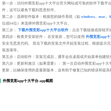
第一步：访问外围竞彩app十大平台官方网站或可靠的软件下载平
件，这可以避免下载到恶意软件。
第二步：选择软件版本：根据您的操作系统（如
windows、mac、li
位或64位）来选择外围竞彩app十大平台。
第三步：
下载外围竞彩app十大平台软件
：点击下载链接或按钮开
第四步：检查并安装软件： 在安装前，您可以使用
外围竞彩app
安全无恶意代码。 双击下载的安装文件开始安装过程。根据提示
装选项等。
第五步：启动软件：安装完成后，通常会在桌面或开始菜单创建软件
第六步：更新和激活（如果需要）： 第一次启动外围竞彩app十
更新，以确保使用的是最新版本，这有助于修复已知的错误和提高
外围竞彩app十大平台-app截图