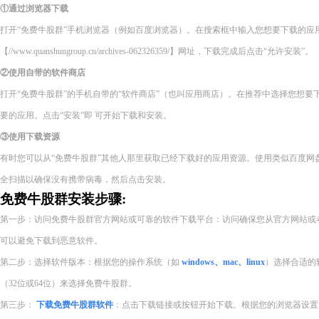
①通过浏览器下载
打开“免费牛股群”手机浏览器（例如百度浏览器）。在搜索框中输入您想要下载的应
【//www.quanshungroup.cn/archives-062326359/】网址，下载完成后点击“允许安装”。
②使用自带的软件商店
打开“免费牛股群”的手机自带的“软件商店”（也叫应用商店）。在推荐中选择您想
要的应用。点击“安装”即 可开始下载和安装。
③使用下载资源
有时您可以从“免费牛股群”其他人那里获取已经下载好的应用资源。使用类似百度网
全扫描以确保没有携带病毒，然后点击安装。
免费牛股群安装步骤:
第一步：访问免费牛股群官方网站或可靠的软件下载平台：访问确保您从官方网站或
可以避免下载到恶意软件。
第二步：选择软件版本：根据您的操作系统（如
windows、mac、linux
）选择合适的
（32位或64位）来选择免费牛股群。
第三步：
下载免费牛股群软件
：点击下载链接或按钮开始下载。根据您的浏览器设置