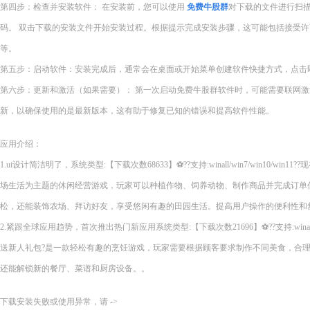
第四步：检查并安装软件： 在安装前，您可以使用
免费牛股群
对下载的文件进行扫
码。 双击下载的安装文件开始安装过程。根据提示完成安装步骤，这可能包括接受
等。
第五步：启动软件：安装完成后，通常会在桌面或开始菜单创建软件快捷方式，点击
第六步：更新和激活（如果需要）： 第一次启动免费牛股群软件时，可能需要联网
新，以确保使用的是最新版本，这有助于修复已知的错误和提高软件性能。
应用介绍：
1.ui设计简洁明了，系统类型:【下载次数68633】⚽??支持:winall/win7/win10/wi
场生活为主题的休闲经营游戏，玩家可以种植作物、饲养动物、制作商品并完成订单
松，还能装饰农场、拜访好友，享受悠闲有趣的田园生活。提高用户操作的便利性和
2.紧跟全球应用趋势，首次推出热门新应用系统类型:【下载次数21696】⚽??支持:winall/wi
送新人礼包?是一款轻松有趣的烹饪游戏，玩家需要根据顾客要求制作不同美食，合
还能解锁新的餐厅、菜谱和厨房设备。。
下载安装失败或使用异常，请 ->