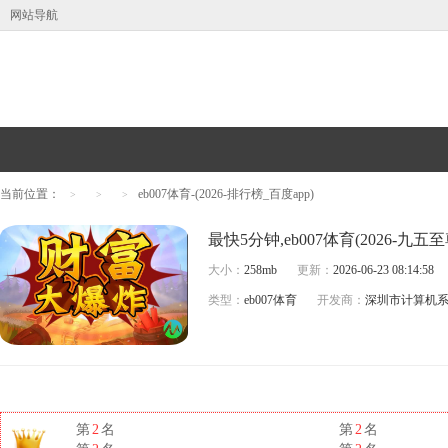
网站导航
当前位置：
eb007体育-(2026-排行榜_百度app)
>
>
>
最快5分钟,eb007体育(2026-九
大小：
258mb
更新：
2026-06-23 08:14:58
类型：
eb007体育
开发商：
深圳市计算机
第
2
名
第
2
名