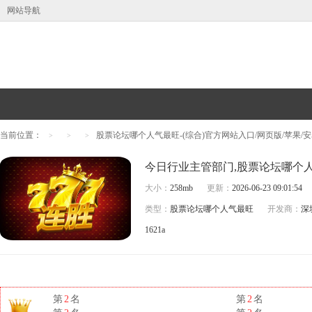
网站导航
当前位置：
股票论坛哪个人气最旺-(综合)官方网站入口/网页版/苹果/
>
>
>
大小：
258mb
更新：
2026-06-23 09:01:54
类型：
股票论坛哪个人气最旺
开发商：
深
1621a
第
2
名
第
2
名