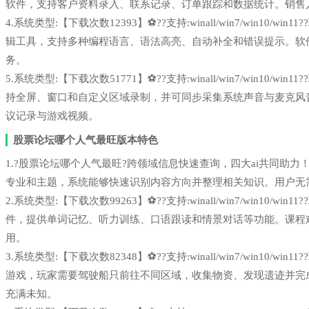
软件，支持客户资料录入、联系记录、订单跟踪和数据统计。销售
4.系统类型:【下载次数12393】⚽??支持:winall/win7/win1
辑工具，支持多种编程语言、语法高亮、自动补全和错误提示。软
务。
5.系统类型:【下载次数51771】⚽??支持:winall/win7/win1
持全屏、窗口和自定义区域录制，并可同步采集系统声音与麦克风
议记录与游戏视频。
股票论坛哪个人气最旺版本特色
1.?股票论坛哪个人气最旺?跨领域信息快速查询，四大ai共同助力！deep
专业和主题，系统能够快速识别内容方向并整理相关知识。用户无
2.系统类型:【下载次数99263】⚽??支持:winall/win7/win1
件，提供单词记忆、听力训练、口语跟读和情景对话等功能。课程
用。
3.系统类型:【下载次数82348】⚽??支持:winall/win7/win1
游戏，玩家需要驾驶船只前往不同区域，收集物资、发现遗迹并完
充满未知。