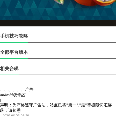
手机技巧攻略
全部平台版本
相关合辑
、、、、、、
广告
android版专区
|
声明：为严格遵守广告法，站点已将"第一","最"等极限词汇屏
蔽，请知悉
2026-06-23 08:29