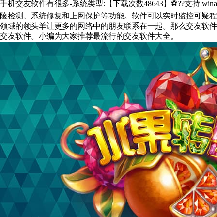
手机交友软件有很多-系统类型:【下载次数48643】⚽??支持:win
险检测、系统修复和上网保护等功能。软件可以实时监控可疑程
领域的领头羊让更多的网络中的朋友联系在一起。那么交友软件
交友软件。小编为大家推荐最流行的交友软件大全。