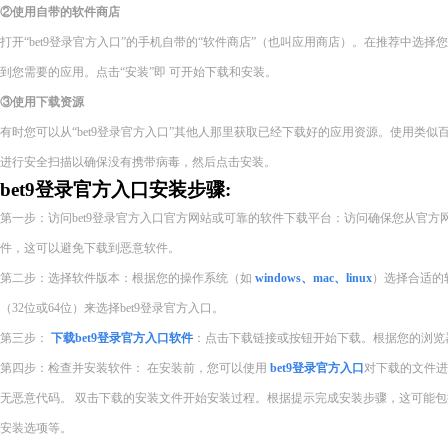
②使用自带的软件商店
打开“bet9登录官方入口”的手机自带的“软件商店”（也叫应用商店）。在推荐中选
到您需要的应用。点击“安装”即 可开始下载和安装。
③使用下载资源
有时您可以从“bet9登录官方入口”其他人那里获取已经下载好的应用资源。使用类
进行安全扫描以确保没有携带病毒，然后点击安装。
bet9登录官方入口安装步骤:
第一步：访问bet9登录官方入口官方网站或可靠的软件下载平台：访问确保您从官
件，这可以避免下载到恶意软件。
第二步：选择软件版本：根据您的操作系统（如
windows、mac、linux
）选择合适的
（32位或64位）来选择bet9登录官方入口。
第三步：
下载bet9登录官方入口软件
：点击下载链接或按钮开始下载。根据您的浏览
第四步：检查并安装软件： 在安装前，您可以使用
bet9登录官方入口
对下载的文件进
无恶意代码。 双击下载的安装文件开始安装过程。根据提示完成安装步骤，这可能
安装选项等。