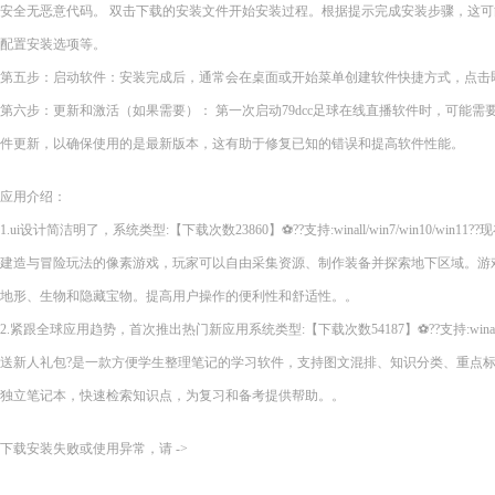
安全无恶意代码。 双击下载的安装文件开始安装过程。根据提示完成安装步骤，这
配置安装选项等。
第五步：启动软件：安装完成后，通常会在桌面或开始菜单创建软件快捷方式，点击即可
第六步：更新和激活（如果需要）： 第一次启动79dcc足球在线直播软件时，可能
件更新，以确保使用的是最新版本，这有助于修复已知的错误和提高软件性能。
应用介绍：
1.ui设计简洁明了，系统类型:【下载次数23860】⚽??支持:winall/win7/win10/wi
建造与冒险玩法的像素游戏，玩家可以自由采集资源、制作装备并探索地下区域。游
地形、生物和隐藏宝物。提高用户操作的便利性和舒适性。。
2.紧跟全球应用趋势，首次推出热门新应用系统类型:【下载次数54187】⚽??支持:winall/wi
送新人礼包?是一款方便学生整理笔记的学习软件，支持图文混排、知识分类、重点
独立笔记本，快速检索知识点，为复习和备考提供帮助。。
下载安装失败或使用异常，请 ->