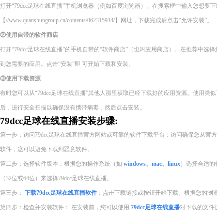
打开“79dcc足球在线直播”手机浏览器（例如百度浏览器）。在搜索框中输入您想要
【//www.quanshungroup.cn/contents/062315934/】网址，下载完成后点击“允许安装”。
②使用自带的软件商店
打开“79dcc足球在线直播”的手机自带的“软件商店”（也叫应用商店）。在推荐中
到您需要的应用。点击“安装”即 可开始下载和安装。
③使用下载资源
有时您可以从“79dcc足球在线直播”其他人那里获取已经下载好的应用资源。使用类
后，进行安全扫描以确保没有携带病毒，然后点击安装。
79dcc足球在线直播安装步骤:
第一步：访问79dcc足球在线直播官方网站或可靠的软件下载平台：访问确保您从官
软件，这可以避免下载到恶意软件。
第二步：选择软件版本：根据您的操作系统（如
windows、mac、linux
）选择合适的
（32位或64位）来选择79dcc足球在线直播。
第三步：
下载79dcc足球在线直播软件
：点击下载链接或按钮开始下载。根据您的浏
第四步：检查并安装软件： 在安装前，您可以使用
79dcc足球在线直播
对下载的文件进