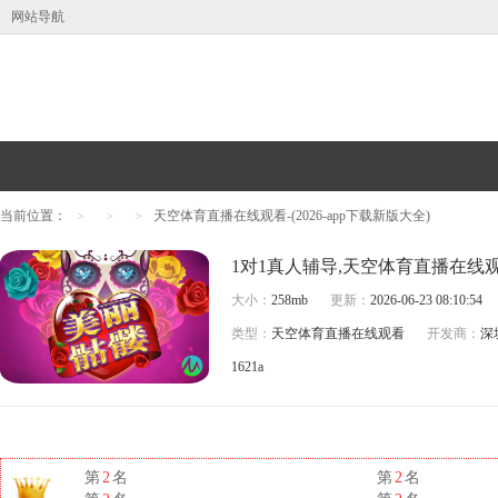
网站导航
当前位置：
天空体育直播在线观看-(2026-app下载新版大全)
>
>
>
大小：
258mb
更新：
2026-06-23 08:10:54
类型：
天空体育直播在线观看
开发商：
深
1621a
第
2
名
第
2
名