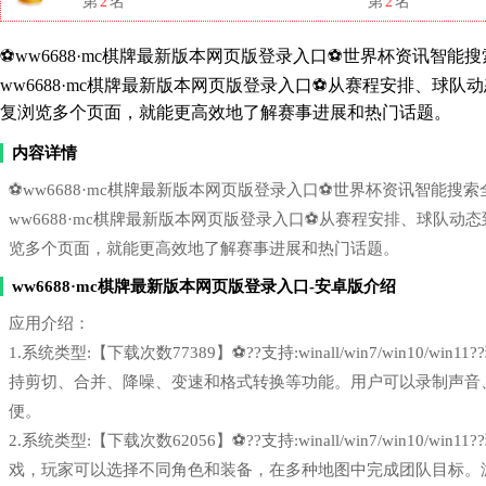
第
2
名
第
2
名
⚽ww6688·mc棋牌最新版本网页版登录入口⚽世界杯资讯智能搜索全面
ww6688·mc棋牌最新版本网页版登录入口⚽从赛程安排、球
复浏览多个页面，就能更高效地了解赛事进展和热门话题。
内容详情
⚽ww6688·mc棋牌最新版本网页版登录入口⚽世界杯资讯智能搜索全面升
ww6688·mc棋牌最新版本网页版登录入口⚽从赛程安排、球队
览多个页面，就能更高效地了解赛事进展和热门话题。
ww6688·mc棋牌最新版本网页版登录入口-安卓版介绍
应用介绍：
1.系统类型:【下载次数77389】⚽??支持:winall/win7/win1
持剪切、合并、降噪、变速和格式转换等功能。用户可以录制声音
便。
2.系统类型:【下载次数62056】⚽??支持:winall/win7/win1
戏，玩家可以选择不同角色和装备，在多种地图中完成团队目标。