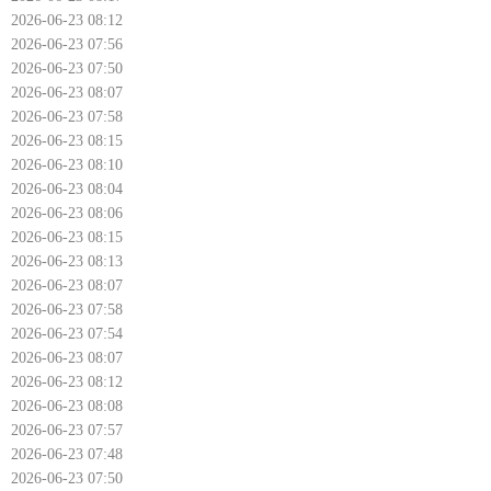
2026-06-23 08:12
2026-06-23 07:56
2026-06-23 07:50
2026-06-23 08:07
2026-06-23 07:58
2026-06-23 08:15
2026-06-23 08:10
2026-06-23 08:04
2026-06-23 08:06
2026-06-23 08:15
2026-06-23 08:13
2026-06-23 08:07
2026-06-23 07:58
2026-06-23 07:54
2026-06-23 08:07
2026-06-23 08:12
2026-06-23 08:08
2026-06-23 07:57
2026-06-23 07:48
2026-06-23 07:50