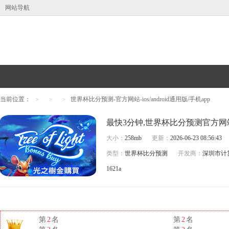
网站导航
当前位置：
世界杯比分预测-官方网站-ios/android通用版/手机app
>
>
>
最快3分钟,世界杯比分预测官方网
大小：
258mb
更新：
2026-06-23 08:56:43
类型：
世界杯比分预测
开发商：
深圳市计
1621a
第
2
名
第
2
名