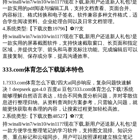
持:winall/win7/win10/win11??现在下载,新用户还送新人礼包?是
一款实用的pdf阅读与编辑工具，支持文档查看、页面合并、
内容标注、格式转换和电子签名。软件兼容多种文件格式，适
合学生阅读资料、企业处理合同以及日常文档管理。
4.系统类型:【下载次数19796】⚽??支
持:winall/win7/win10/win11??现在下载,新用户还送新人礼包?是
一款实用的屏幕截图软件，支持快速截取窗口、长页面和指定
区域，并提供文字、箭头和马赛克标注功能。完成编辑后可以
直接复制、保存或分享，提高沟通效率。
333.com体育怎么下载版本特色
1.?333.com体育怎么下载?四大ai同步响应，复杂问题快速解
决！deepseek gpt-4.0 百度ai 豆包?333.com体育怎么下载?系统
能够理解自然语言表达，结合不同角度分析问题，并对零散信
息进行整理归纳。从资料查询到方案参考，只需输入问题，就
能更快获取有条理的内容，让搜索过程更加轻松高效。
2.系统类型:【下载次数48527】⚽??支
持:winall/win7/win10/win11??现在下载,新用户还送新人礼包?是
一款方便学生整理笔记的学习软件，支持图文混排、知识分
类、重点标记和云端同步。用户可以按照课程建立独立笔记