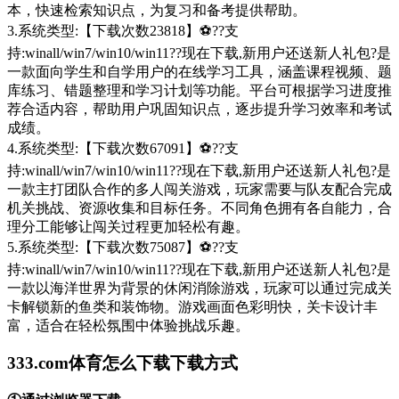
本，快速检索知识点，为复习和备考提供帮助。
3.系统类型:【下载次数23818】⚽??支
持:winall/win7/win10/win11??现在下载,新用户还送新人礼包?是
一款面向学生和自学用户的在线学习工具，涵盖课程视频、题
库练习、错题整理和学习计划等功能。平台可根据学习进度推
荐合适内容，帮助用户巩固知识点，逐步提升学习效率和考试
成绩。
4.系统类型:【下载次数67091】⚽??支
持:winall/win7/win10/win11??现在下载,新用户还送新人礼包?是
一款主打团队合作的多人闯关游戏，玩家需要与队友配合完成
机关挑战、资源收集和目标任务。不同角色拥有各自能力，合
理分工能够让闯关过程更加轻松有趣。
5.系统类型:【下载次数75087】⚽??支
持:winall/win7/win10/win11??现在下载,新用户还送新人礼包?是
一款以海洋世界为背景的休闲消除游戏，玩家可以通过完成关
卡解锁新的鱼类和装饰物。游戏画面色彩明快，关卡设计丰
富，适合在轻松氛围中体验挑战乐趣。
333.com体育怎么下载下载方式