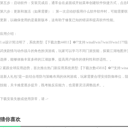
第五步：启动软件：安装完成后，通常会在桌面或开始菜单创建软件快捷方式，点击
第六步：更新和激活（如果需要）： 第一次启动炒股用什么软件软件时，可能需要
更新，以确保使用的是最新版本，这有助于修复已知的错误和提高软件性能。
应用介绍：
1.ui设计简洁明了，系统类型:【下载次数44811】⚽??支持:winall/win7/win10/wi
武侠剧情与动作战斗的角色扮演游戏，玩家可以学习不同门派技能，探索江湖地图并
选择，能够体验丰富多样的江湖故事。提高用户操作的便利性和舒适性。。
2.紧跟全球应用趋势，首次推出热门新应用系统类型:【下载次数45816】⚽??支持:winall/wi
送新人礼包?是一款结合塔防与策略布局的休闲游戏，玩家需要合理安排防御单位，
技能，关卡难度逐步提升，既考验反应能力，也需要灵活调整战术。。
下载安装失败或使用异常，请 ->
猜你喜欢