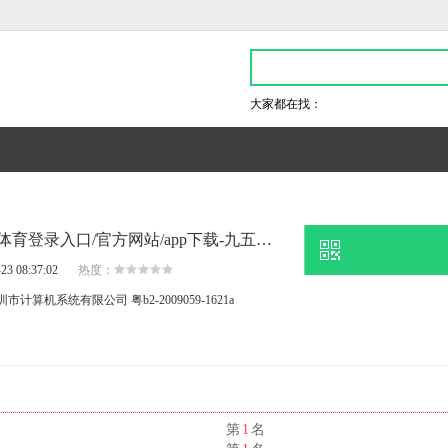
大家都在找：
近日权威机构透露,白马体育登录入口/官方网站/app下载-九五至尊2电子游戏官网
23 08:37:02
热度：
圳市计算机系统有限公司
粤b2-2009059-1621a
名
第
1
名