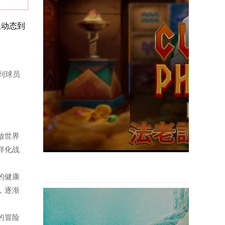
队动态到
态到球员
开放世界
样化战
用的健康
，逐渐
题的冒险