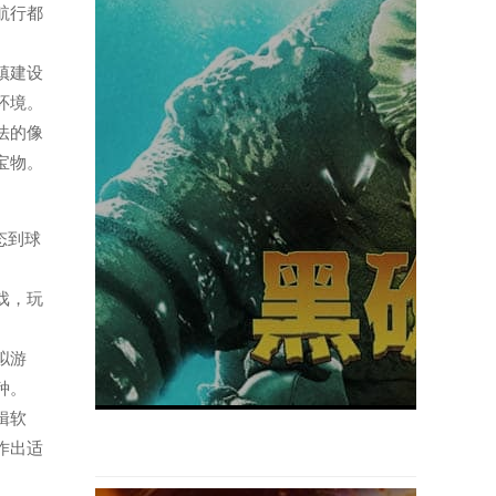
航行都
小镇建设
环境。
玩法的像
宝物。
态到球
游戏，玩
模拟游
种。
剪辑软
作出适