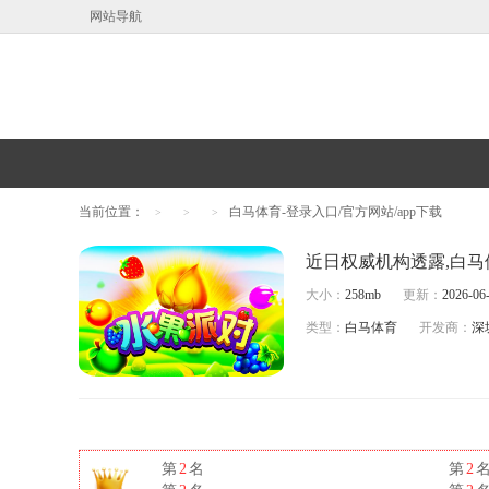
网站导航
当前位置：
白马体育-登录入口/官方网站/app下载
>
>
>
大小：
258mb
更新：
2026-06-
类型：
白马体育
开发商：
深
第
2
名
第
2