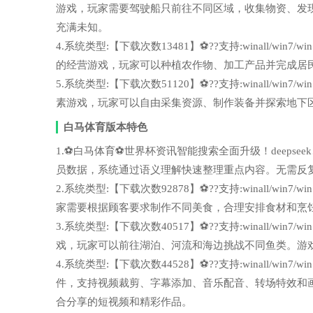
游戏，玩家需要驾驶船只前往不同区域，收集物资、发
充满未知。
4.系统类型:【下载次数13481】⚽??支持:winall/wi
的经营游戏，玩家可以种植农作物、加工产品并完成居
5.系统类型:【下载次数51120】⚽??支持:winall/wi
素游戏，玩家可以自由采集资源、制作装备并探索地下
白马体育版本特色
1.⚽白马体育⚽世界杯资讯智能搜索全面升级！deepsee
员数据，系统通过语义理解快速整理重点内容。无需反
2.系统类型:【下载次数92878】⚽??支持:winall/wi
家需要根据顾客要求制作不同美食，合理安排食材和烹
3.系统类型:【下载次数40517】⚽??支持:winall/wi
戏，玩家可以前往湖泊、河流和海边挑战不同鱼类。游
4.系统类型:【下载次数44528】⚽??支持:winall/wi
件，支持视频裁剪、字幕添加、音乐配音、转场特效和
合分享的短视频和精彩作品。