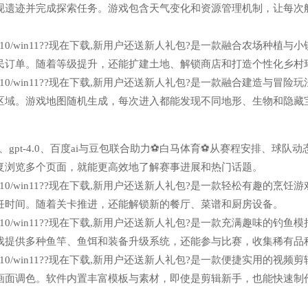
现遗迹并完成探索任务。游戏包含天气变化和资源管理机制，让每次
n7/win10/win11??现在下载,新用户还送新人礼包?是一款融合农场种植与
民订单。随着等级提升，还能扩建土地、解锁商店和打造个性化乡村
n7/win10/win11??现在下载,新用户还送新人礼包?是一款融合建造与冒险
区域。游戏地图随机生成，每次进入都能发现不同地形、生物和隐藏
k、gpt-4.0、百度ai与豆包联合助力⚽白马体育⚽从赛程安排、球队动
复浏览多个页面，就能更高效地了解赛事进展和热门话题。
n7/win10/win11??现在下载,新用户还送新人礼包?是一款轻松有趣的烹饪
饪时间。随着关卡推进，还能解锁新的餐厅、菜谱和厨房设备。
n7/win10/win11??现在下载,新用户还送新人礼包?是一款充满趣味的钓鱼
戏提供多种鱼竿、鱼饵和装备升级系统，还能参与比赛，收集稀有品
n7/win10/win11??现在下载,新用户还送新人礼包?是一款便捷实用的视频
画面调色。软件内置丰富模板与素材，即使是剪辑新手，也能快速制