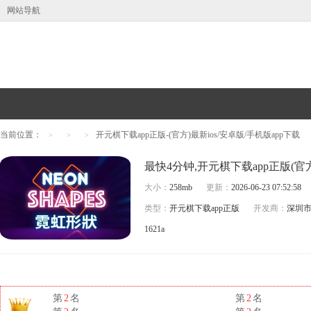
网站导航
当前位置：
开元棋下载app正版-(官方)最新ios/安卓版/手机版app下载
>
>
>
大小：
258mb
更新：
2026-06-23 07:52:58
类型：
开元棋下载app正版
开发商：
深圳
1621a
第
2
名
第
2
名