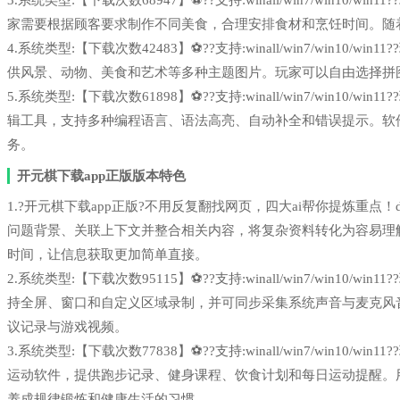
3.系统类型:【下载次数68947】⚽??支持:winall/win7/win1
家需要根据顾客要求制作不同美食，合理安排食材和烹饪时间。随
4.系统类型:【下载次数42483】⚽??支持:winall/win7/win1
供风景、动物、美食和艺术等多种主题图片。玩家可以自由选择拼
5.系统类型:【下载次数61898】⚽??支持:winall/win7/win1
辑工具，支持多种编程语言、语法高亮、自动补全和错误提示。软
务。
开元棋下载app正版版本特色
1.?开元棋下载app正版?不用反复翻找网页，四大ai帮你提炼重点！deeps
问题背景、关联上下文并整合相关内容，将复杂资料转化为容易理
时间，让信息获取更加简单直接。
2.系统类型:【下载次数95115】⚽??支持:winall/win7/win1
持全屏、窗口和自定义区域录制，并可同步采集系统声音与麦克风
议记录与游戏视频。
3.系统类型:【下载次数77838】⚽??支持:winall/win7/win1
运动软件，提供跑步记录、健身课程、饮食计划和每日运动提醒。
养成规律锻炼和健康生活的习惯。