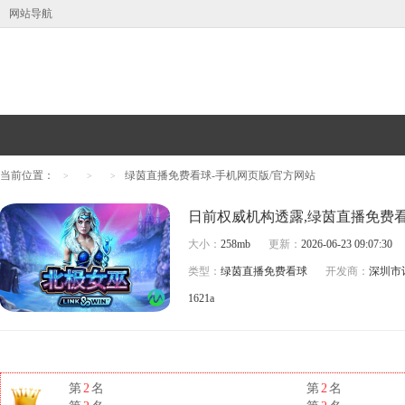
网站导航
当前位置：
绿茵直播免费看球-手机网页版/官方网站
>
>
>
大小：
258mb
更新：
2026-06-23 09:07:30
类型：
绿茵直播免费看球
开发商：
深圳市
1621a
第
2
名
第
2
名