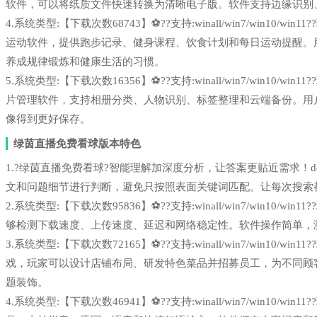
软件，可以将纸质文件快速转换为清晰电子版。软件支持边缘识别
4.系统类型:【下载次数68743】⚽??支持:winall/win7/win1
运动软件，提供跑步记录、健身课程、饮食计划和每日运动提醒。
养成规律锻炼和健康生活的习惯。
5.系统类型:【下载次数16356】⚽??支持:winall/win7/win1
片管理软件，支持相册分类、人物识别、标签整理和云端备份。用
像得到更好保存。
绿茵直播免费看球版本特色
1.?绿茵直播免费看球?智能理解加深度分析，让答案更贴近需求！deepse
文和问题细节进行判断，避免只按照表面关键词匹配。让每次搜索
2.系统类型:【下载次数95836】⚽??支持:winall/win7/win1
够检测下载速度、上传速度、延迟和网络稳定性。软件操作简单，
3.系统类型:【下载次数72165】⚽??支持:winall/win7/win1
戏，玩家可以设计店铺布局、研发特色菜品并招募员工，为不同顾
题装饰。
4.系统类型:【下载次数46941】⚽??支持:winall/win7/win1