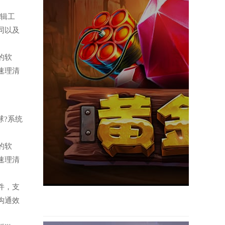
编辑工
同以及
图的软
速理清
球?系统
图的软
速理清
软件，支
沟通效