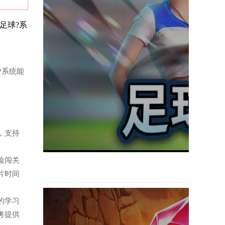
播足球?系
?系统能
件，支持
冒险闯关
片时间
记的学习
考提供