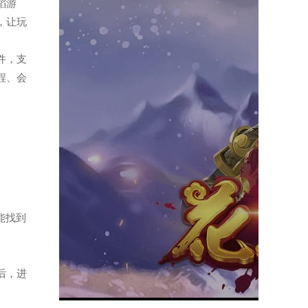
舞蹈游
，让玩
软件，支
程、会
能找到
后，进