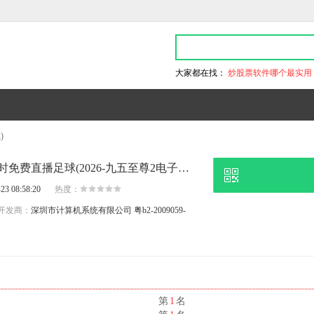
大家都在找：
炒股票软件哪个最实用
)
近日权威机构透露,24小时免费直播足球(2026-九五至尊2电子游戏官网
23 08:58:20
热度：
开发商：
深圳市计算机系统有限公司
粤b2-2009059-
名
第
1
名