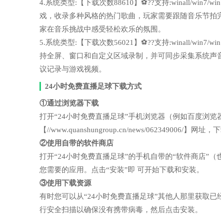
4.系统类型:【下载次数88610】⚽??支持:winall/wi
戏，收录多种风格的热门歌曲，玩家需要跟随音乐节拍
家在音乐挑战中感受轻松欢乐的氛围。
5.系统类型:【下载次数56021】⚽??支持:winall/wi
持全屏、窗口和自定义区域录制，并可同步采集系统声
议记录与游戏视频。
24小时免费直播足球下载方式
①通过浏览器下载
打开“24小时免费直播足球”手机浏览器（例如百度浏
【//www.quanshungroup.cn/news/062349006
②使用自带的软件商店
打开“24小时免费直播足球”的手机自带的“软件商店
您需要的应用。点击“安装”即 可开始下载和安装。
③使用下载资源
有时您可以从“24小时免费直播足球”其他人那里获取
行安全扫描以确保没有携带病毒，然后点击安装。