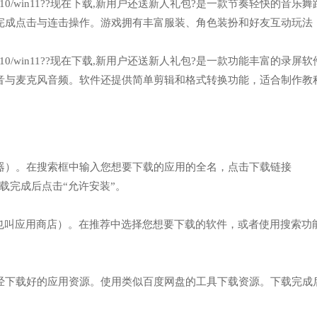
n7/win10/win11??现在下载,新用户还送新人礼包?是一款节奏轻快的音乐
完成点击与连击操作。游戏拥有丰富服装、角色装扮和好友互动玩法
n7/win10/win11??现在下载,新用户还送新人礼包?是一款功能丰富的录屏
音与麦克风音频。软件还提供简单剪辑和格式转换功能，适合制作教
览器）。在搜索框中输入您想要下载的应用的全名，点击下载链接
/】网址，下载完成后点击“允许安装”。
”（也叫应用商店）。在推荐中选择您想要下载的软件，或者使用搜索功
已经下载好的应用资源。使用类似百度网盘的工具下载资源。下载完成