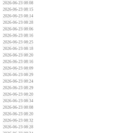
2026-06-23 08:08
2026-06-23 08:15
2026-06-23 08:14
2026-06-23 08:28
2026-06-23 08:06
2026-06-23 08:16
2026-06-23 08:25
2026-06-23 08:18
2026-06-23 08:20
2026-06-23 08:16
2026-06-23 08:09
2026-06-23 08:29
2026-06-23 08:24
2026-06-23 08:29
2026-06-23 08:20
2026-06-23 08:34
2026-06-23 08:08
2026-06-23 08:20
2026-06-23 08:32
2026-06-23 08:28