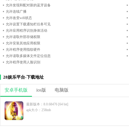
允许发现和配对新的蓝牙设备
允许连续广播
允许改变wifi状态
允许设置下载通知栏任务可见
允许应用程序识别身体活动
允许读取外部存储权限
允许安装其他应用权限
允许程序使用指纹硬件
允许读取多媒体文件定位信息
允许程序使用人脸识别
28娱乐平台-下载地址
安卓手机版
ios版
电脑版
最新版本：8.0.68476 [64 bit]
apk大小：258mb