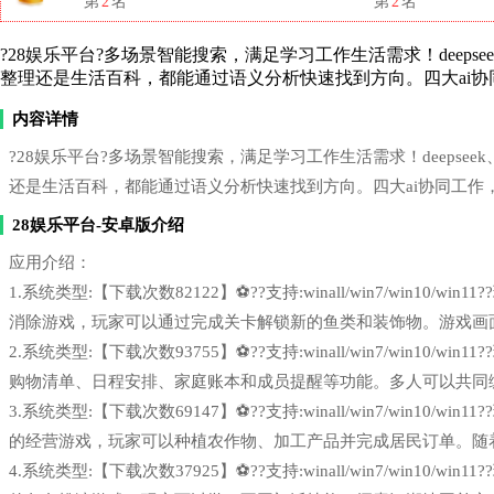
第
2
名
第
2
名
?28娱乐平台?多场景智能搜索，满足学习工作生活需求！deepseek
整理还是生活百科，都能通过语义分析快速找到方向。四大ai
内容详情
?28娱乐平台?多场景智能搜索，满足学习工作生活需求！deepseek、
还是生活百科，都能通过语义分析快速找到方向。四大ai协同工作
28娱乐平台-安卓版介绍
应用介绍：
1.系统类型:【下载次数82122】⚽??支持:winall/win7/win1
消除游戏，玩家可以通过完成关卡解锁新的鱼类和装饰物。游戏画
2.系统类型:【下载次数93755】⚽??支持:winall/win7/win1
购物清单、日程安排、家庭账本和成员提醒等功能。多人可以共同
3.系统类型:【下载次数69147】⚽??支持:winall/win7/win1
的经营游戏，玩家可以种植农作物、加工产品并完成居民订单。随
4.系统类型:【下载次数37925】⚽??支持:winall/win7/win1