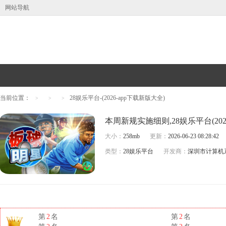
网站导航
当前位置：
28娱乐平台-(2026-app下载新版大全)
>
>
>
本周新规实施细则,28娱乐平台(20
大小：
258mb
更新：
2026-06-23 08:28:42
类型：
28娱乐平台
开发商：
深圳市计算机
第
2
名
第
2
名