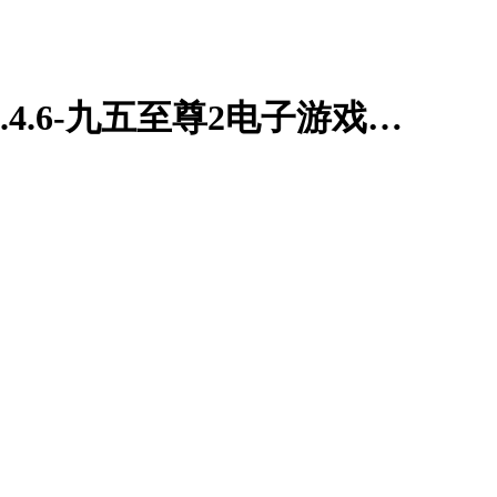
不久前权威机构确认,快乐8精准100免费预测官方版下载v51.4.6-九五至尊2电子游戏官网