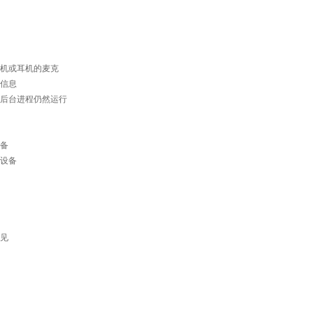
机或耳机的麦克
信息
后台进程仍然运行
备
设备
见