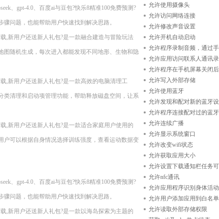
允许使用摄像头
k、gpt-4.0、百度ai与豆包?快乐8精准100免费预测?
允许访问网络连接
步骤问题，也能帮助用户快速找到解决思路。
允许修改声音设置
n11??现在下载,新用户还送新人礼包?是一款融合建造与冒险玩法
允许开机自动启动
允许程序录制音频，通过手
地图随机生成，每次进入都能发现不同地形、生物和隐
允许应用访问联系人通讯录
允许程序在手机屏幕关闭后
允许写入外部存储
n11??现在下载,新用户还送新人礼包?是一款高效的电脑清理工
允许使用蓝牙
分类清理和启动项管理功能，帮助释放磁盘空间，让系
允许发现和配对新的蓝牙设
允许程序连接配对过的蓝牙
允许连续广播
n11??现在下载,新用户还送新人礼包?是一款适合家庭用户使用的
允许显示系统窗口
用户可以根据自身情况选择训练强度，查看运动数据变
允许改变wifi状态
允许获取应用大小
允许设置下载通知栏任务可
允许nfc通讯
k、gpt-4.0、百度ai与豆包?快乐8精准100免费预测?
允许应用程序识别身体活动
步骤问题，也能帮助用户快速找到解决思路。
允许用户添加应用到白名单
允许读取外部存储权限
n11??现在下载,新用户还送新人礼包?是一款以海岛探索为主题的