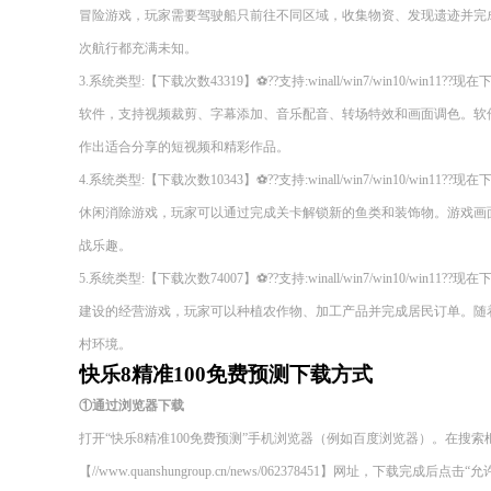
冒险游戏，玩家需要驾驶船只前往不同区域，收集物资、发现遗迹并完
次航行都充满未知。
3.系统类型:【下载次数43319】⚽??支持:winall/win7/win10/wi
软件，支持视频裁剪、字幕添加、音乐配音、转场特效和画面调色。软
作出适合分享的短视频和精彩作品。
4.系统类型:【下载次数10343】⚽??支持:winall/win7/win10/wi
休闲消除游戏，玩家可以通过完成关卡解锁新的鱼类和装饰物。游戏画
战乐趣。
5.系统类型:【下载次数74007】⚽??支持:winall/win7/win10/wi
建设的经营游戏，玩家可以种植农作物、加工产品并完成居民订单。随
村环境。
快乐8精准100免费预测下载方式
①通过浏览器下载
打开“快乐8精准100免费预测”手机浏览器（例如百度浏览器）。在搜
【//www.quanshungroup.cn/news/062378451】网址，下载完成后点击