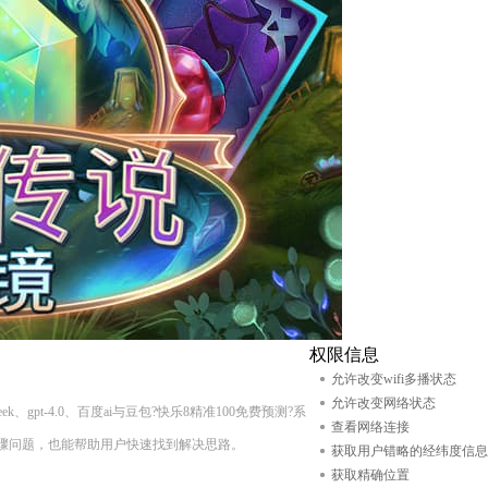
权限信息
允许改变wifi多播状态
允许改变网络状态
、gpt-4.0、百度ai与豆包?快乐8精准100免费预测?系
查看网络连接
骤问题，也能帮助用户快速找到解决思路。
获取用户错略的经纬度信息
获取精确位置