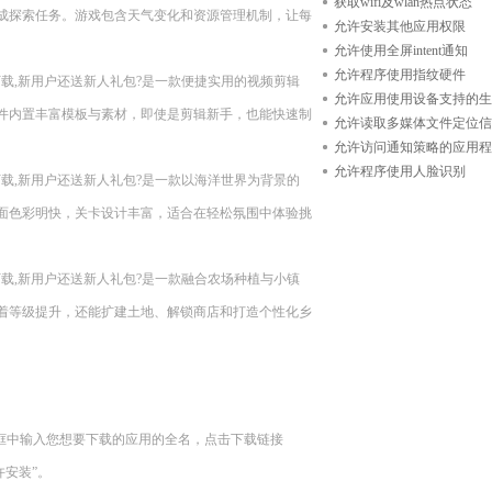
获取wifi及wlan热点状态
成探索任务。游戏包含天气变化和资源管理机制，让每
允许安装其他应用权限
允许使用全屏intent通知
允许程序使用指纹硬件
n11??现在下载,新用户还送新人礼包?是一款便捷实用的视频剪辑
允许应用使用设备支持的生
件内置丰富模板与素材，即使是剪辑新手，也能快速制
允许读取多媒体文件定位信
允许访问通知策略的应用程
允许程序使用人脸识别
n11??现在下载,新用户还送新人礼包?是一款以海洋世界为背景的
面色彩明快，关卡设计丰富，适合在轻松氛围中体验挑
n11??现在下载,新用户还送新人礼包?是一款融合农场种植与小镇
着等级提升，还能扩建土地、解锁商店和打造个性化乡
索框中输入您想要下载的应用的全名，点击下载链接
“允许安装”。