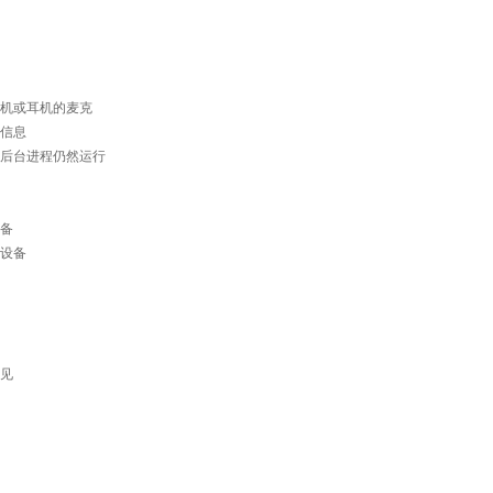
机或耳机的麦克
信息
后台进程仍然运行
备
设备
见