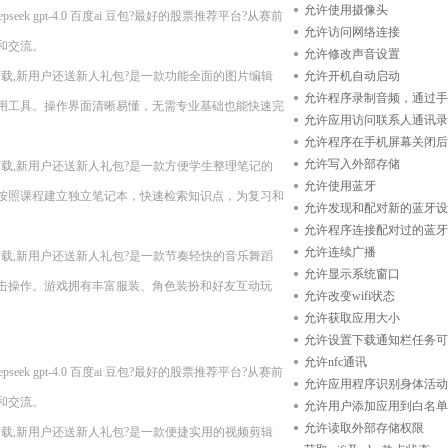
允许使用摄像头
k gpt-4.0 百度ai 豆包?最好的股票推荐平台?从赛前
允许访问网络连接
和交流。
允许修改声音设置
n11??现在下载,新用户还送新人礼包?是一款功能全面的图片编辑
允许开机自动启动
允许程序录制音频，通过手
用工具。操作界面清晰易懂，无需专业基础也能快速完
允许应用访问联系人通讯录
允许程序在手机屏幕关闭后
允许写入外部存储
n11??现在下载,新用户还送新人礼包?是一款方便学生整理笔记的
允许使用蓝牙
按照课程建立独立笔记本，快速检索知识点，为复习和
允许发现和配对新的蓝牙设
允许程序连接配对过的蓝牙
允许连续广播
n11??现在下载,新用户还送新人礼包?是一款节奏轻快的音乐舞蹈
允许显示系统窗口
击操作。游戏拥有丰富服装、角色装扮和好友互动玩
允许改变wifi状态
允许获取应用大小
允许设置下载通知栏任务可
允许nfc通讯
k gpt-4.0 百度ai 豆包?最好的股票推荐平台?从赛前
允许应用程序识别身体活动
和交流。
允许用户添加应用到白名单
允许读取外部存储权限
n11??现在下载,新用户还送新人礼包?是一款便捷实用的视频剪辑