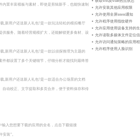
获取wifi及wlan热点状态
件内置丰富模板与素材，即使是剪辑新手，也能快速制
允许安装其他应用权限
允许使用全屏intent通知
允许程序使用指纹硬件
n11??现在下载,新用户还送新人礼包?是一款玩法轻松的模拟餐厅
允许应用使用设备支持的生
提供服务。随着经营规模扩大，还能解锁更多食材、设
允许读取多媒体文件定位信
允许访问通知策略的应用程
允许程序使用人脸识别
n11??现在下载,新用户还送新人礼包?是一款以侦探推理为主题的
案件都设置了多个关键细节，仔细分析才能找到最终答
n11??现在下载,新用户还送新人礼包?是一款适合办公场景的文档
、自动校正、文字提取和多页合并，便于资料保存和传
中输入您想要下载的应用的全名，点击下载链接
“允许安装”。