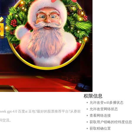
权限信息
允许改变wifi多播状态
允许改变网络状态
 gpt-4.0 百度ai 豆包?最好的股票推荐平台?从赛前
查看网络连接
和交流。
获取用户错略的经纬度信息
获取精确位置