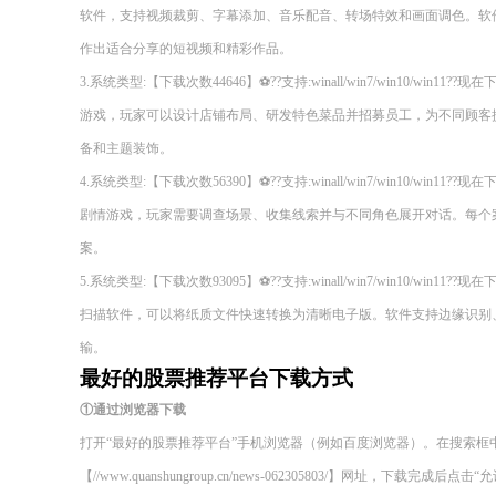
软件，支持视频裁剪、字幕添加、音乐配音、转场特效和画面调色。软
作出适合分享的短视频和精彩作品。
3.系统类型:【下载次数44646】⚽??支持:winall/win7/win10/wi
游戏，玩家可以设计店铺布局、研发特色菜品并招募员工，为不同顾客
备和主题装饰。
4.系统类型:【下载次数56390】⚽??支持:winall/win7/win10/wi
剧情游戏，玩家需要调查场景、收集线索并与不同角色展开对话。每个
案。
5.系统类型:【下载次数93095】⚽??支持:winall/win7/win10/wi
扫描软件，可以将纸质文件快速转换为清晰电子版。软件支持边缘识别
输。
最好的股票推荐平台下载方式
①通过浏览器下载
打开“最好的股票推荐平台”手机浏览器（例如百度浏览器）。在搜索框
【//www.quanshungroup.cn/news-062305803/】网址，下载完成后点击