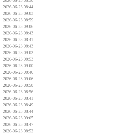
2026-06-23 08:50
2026-06-23 08:44
2026-06-23 09:03
2026-06-23 08:59
2026-06-23 09:06
2026-06-23 08:43
2026-06-23 08:41
2026-06-23 08:43
2026-06-23 09:02
2026-06-23 08:53
2026-06-23 09:00
2026-06-23 08:40
2026-06-23 09:06
2026-06-23 08:58
2026-06-23 08:56
2026-06-23 08:41
2026-06-23 08:49
2026-06-23 08:44
2026-06-23 09:05
2026-06-23 08:47
2026-06-23 08:52