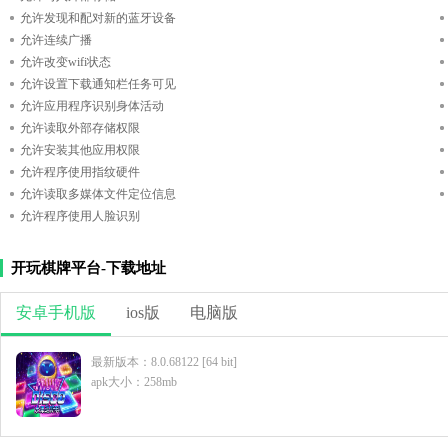
允许发现和配对新的蓝牙设备
允许连续广播
允许改变wifi状态
允许设置下载通知栏任务可见
允许应用程序识别身体活动
允许读取外部存储权限
允许安装其他应用权限
允许程序使用指纹硬件
允许读取多媒体文件定位信息
允许程序使用人脸识别
开玩棋牌平台-下载地址
安卓手机版
ios版
电脑版
最新版本：8.0.68122 [64 bit]
apk大小：258mb