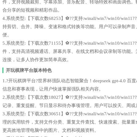
件，支持视频裁剪、字幕添加、音乐配音、转场特效和画面调色。
合分享的短视频和精彩作品。
4.系统类型:【下载次数68253】⚽??支持:winall/win7/win1
持剪切、合并、降噪、变速和格式转换等功能。用户可以录制声音
便。
5.系统类型:【下载次数71155】⚽??支持:winall/win7/win1
件，支持高清视频通话、屏幕共享、在线文档和会议录制等功能。
连接，让多人协作更加简单高效。
开玩棋牌平台版本特色
1.?开玩棋牌平台?世界杯强队动态智能聚合！deepseek gpt-4.
信息和赛事表现，让用户快速掌握强队相关内容。
2.系统类型:【下载次数18027】⚽??支持:winall/win7/win1
记录、重复提醒、节日显示和待办事项管理。用户可以按天、周或
3.系统类型:【下载次数30651】⚽??支持:winall/win7/win1
理的实用软件，支持文件分类、重复文件查找、快速搜索、批量重
更高效地管理电脑中的图片、文档和视频资料。