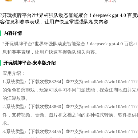
第
2
名
第
2
名
?开玩棋牌平台?世界杯强队动态智能聚合！deepseek gpt-4.
容信息和赛事表现，让用户快速掌握强队相关内容。
内容详情
?开玩棋牌平台?世界杯强队动态智能聚合！deepseek gpt-4.0
息和赛事表现，让用户快速掌握强队相关内容。
开玩棋牌平台-安卓版介绍
应用介绍：
1.系统类型:【下载次数88264】⚽??支持:winall/win7/win1
的角色扮演游戏，玩家可以学习不同门派技能，探索江湖地图并完
的江湖故事。
2.系统类型:【下载次数48860】⚽??支持:winall/win7/win1
件，支持视频、音频、图片和文档之间的多种格式转换。软件提供
求。
3.系统类型:【下载次数28455】⚽??支持:winall/win7/win1