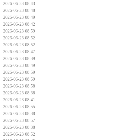
2026-06-23 08:43
2026-06-23 08:48
2026-06-23 08:49
2026-06-23 08:42
2026-06-23 08:59
2026-06-23 08:52
2026-06-23 08:52
2026-06-23 08:47
2026-06-23 08:39
2026-06-23 08:49
2026-06-23 08:59
2026-06-23 08:59
2026-06-23 08:58
2026-06-23 08:38
2026-06-23 08:41
2026-06-23 08:55
2026-06-23 08:38
2026-06-23 08:57
2026-06-23 08:38
2026-06-23 08:52