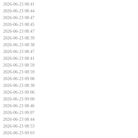
2026-06-23 08:41
2026-06-23 08:44
2026-06-23 08:47
2026-06-23 08:45
2026-06-23 08:47
2026-06-23 08:39
2026-06-23 08:38
2026-06-23 08:47
2026-06-23 08:41
2026-06-23 08:59
2026-06-23 08:59
2026-06-23 09:08
2026-06-23 08:38
2026-06-23 09:06
2026-06-23 09:00
2026-06-23 08:46
2026-06-23 09:07
2026-06-23 08:44
2026-06-23 08:53
2026-06-23 09:03