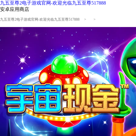
九五至尊2电子游戏官网-欢迎光临九五至尊517888
安卓应用商店
九五至尊2电子游戏官网-欢迎光临九五至尊517888
> >