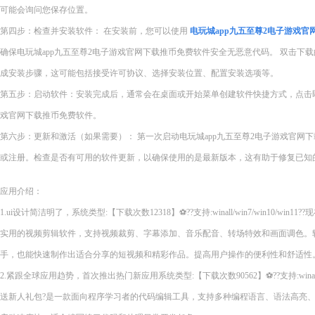
可能会询问您保存位置。
第四步：检查并安装软件： 在安装前，您可以使用
电玩城app九五至尊2电子游戏官
确保电玩城app九五至尊2电子游戏官网下载推币免费软件安全无恶意代码。 双击下
成安装步骤，这可能包括接受许可协议、选择安装位置、配置安装选项等。
第五步：启动软件：安装完成后，通常会在桌面或开始菜单创建软件快捷方式，点击即
戏官网下载推币免费软件。
第六步：更新和激活（如果需要）： 第一次启动电玩城app九五至尊2电子游戏官网
或注册。检查是否有可用的软件更新，以确保使用的是最新版本，这有助于修复已知
应用介绍：
1.ui设计简洁明了，系统类型:【下载次数12318】⚽??支持:winall/win7/win10/wi
实用的视频剪辑软件，支持视频裁剪、字幕添加、音乐配音、转场特效和画面调色。
手，也能快速制作出适合分享的短视频和精彩作品。提高用户操作的便利性和舒适性
2.紧跟全球应用趋势，首次推出热门新应用系统类型:【下载次数90562】⚽??支持:winall/wi
送新人礼包?是一款面向程序学习者的代码编辑工具，支持多种编程语言、语法高亮