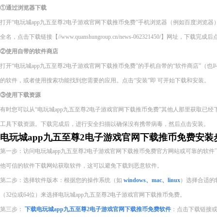
①通过浏览器下载
打开“电玩城app九五至尊2电子游戏官网下载推币免费”手机浏览器（例如百度浏览
全名，点击下载链接【//www.quanshungroup.cn/news-062321450/】网址，下载完
②使用自带的软件商店
打开“电玩城app九五至尊2电子游戏官网下载推币免费”的手机自带的“软件商店”（
的软件，或者使用搜索功能找到您需要的应用。点击“安装”即 可开始下载和安装。
③使用下载资源
有时您可以从“电玩城app九五至尊2电子游戏官网下载推币免费”其他人那里获取已
工具下载资源。下载完成后，进行安全扫描以确保没有携带病毒，然后点击安装。
电玩城app九五至尊2电子游戏官网下载推币免费安装
第一步：访问电玩城app九五至尊2电子游戏官网下载推币免费官方网站或可靠的软
他可信的软件下载网站获取软件，这可以避免下载到恶意软件。
第二步：选择软件版本：根据您的操作系统（如
windows、mac、linux
）选择合适的
（32位或64位）来选择电玩城app九五至尊2电子游戏官网下载推币免费。
第三步：
下载电玩城app九五至尊2电子游戏官网下载推币免费软件
：点击下载链接