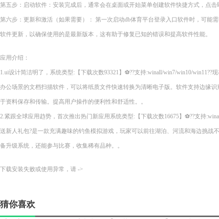
第五步：启动软件：安装完成后，通常会在桌面或开始菜单创建软件快捷方式，点击即
第六步：更新和激活（如果需要）： 第一次启动db体育平台登录入口软件时，可能
软件更新，以确保使用的是最新版本，这有助于修复已知的错误和提高软件性能。
应用介绍：
1.ui设计简洁明了，系统类型:【下载次数93321】⚽??支持:winall/win7/win10/wi
办公场景的文档扫描软件，可以将纸质文件快速转换为清晰电子版。软件支持边缘识
于资料保存和传输。提高用户操作的便利性和舒适性。。
2.紧跟全球应用趋势，首次推出热门新应用系统类型:【下载次数16675】⚽??支持:winall/wi
送新人礼包?是一款充满趣味的钓鱼模拟游戏，玩家可以前往湖泊、河流和海边挑战
备升级系统，还能参与比赛，收集稀有品种。。
下载安装失败或使用异常，请 ->
猜你喜欢