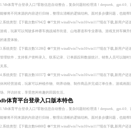
1.?db体育平台登录入口?零散信息自动整合，复杂问题轻松理清！deepseek、gpt-4.
能够将不同来源的内容进行归纳，整理出清晰的逻辑结构。面对多步骤问题，也能帮
2.系统类型:【下载次数67942】⚽??支持:winall/win7/win10/win11??现在下
游戏，玩家可以驾驶多种赛车挑战城市街道、山地赛道和专业赛场。游戏支持车辆升
的速度体验。
3.系统类型:【下载次数51286】⚽??支持:winall/win7/win10/win11??现在下
管理软件，支持客户资料录入、联系记录、订单跟踪和数据统计。销售人员可以随时
关系。
4.系统类型:【下载次数10357】⚽??支持:winall/win7/win10/win11??现在下
休闲经营游戏，玩家可以种植作物、饲养动物、制作商品并完成订单任务。游戏画面
场、拜访好友，享受悠闲有趣的田园生活。
db体育平台登录入口版本特色
1.?db体育平台登录入口?零散信息自动整合，复杂问题轻松理清！deepseek、gpt-4.
能够将不同来源的内容进行归纳，整理出清晰的逻辑结构。面对多步骤问题，也能帮
2.系统类型:【下载次数64800】⚽??支持:winall/win7/win10/win11??现在下