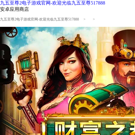
九五至尊2电子游戏官网-欢迎光临九五至尊517888
安卓应用商店
九五至尊2电子游戏官网-欢迎光临九五至尊517888
> >