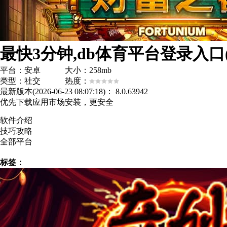
最快3分钟,db体育平台登录入口(
平台：安卓 大小：258mb
类型：社交 热度：
最新版本(2026-06-23 08:07:18)：
8.0.63942
优先下载应用市场安装，更安全
软件介绍
技巧攻略
全部平台
标签：