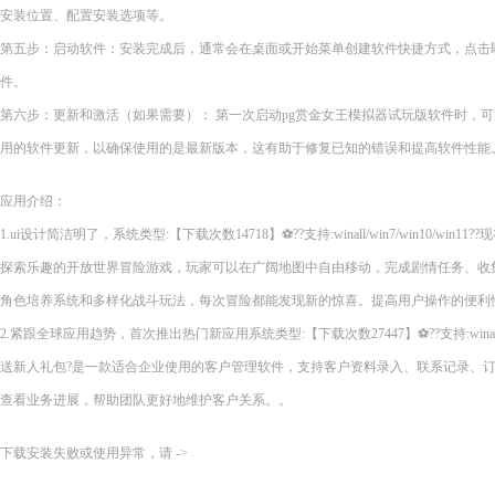
安装位置、配置安装选项等。
第五步：启动软件：安装完成后，通常会在桌面或开始菜单创建软件快捷方式，点击即
件。
第六步：更新和激活（如果需要）： 第一次启动pg赏金女王模拟器试玩版软件时，
用的软件更新，以确保使用的是最新版本，这有助于修复已知的错误和提高软件性能
应用介绍：
1.ui设计简洁明了，系统类型:【下载次数14718】⚽??支持:winall/win7/win10/wi
探索乐趣的开放世界冒险游戏，玩家可以在广阔地图中自由移动，完成剧情任务、收
角色培养系统和多样化战斗玩法，每次冒险都能发现新的惊喜。提高用户操作的便利
2.紧跟全球应用趋势，首次推出热门新应用系统类型:【下载次数27447】⚽??支持:winall/wi
送新人礼包?是一款适合企业使用的客户管理软件，支持客户资料录入、联系记录、
查看业务进展，帮助团队更好地维护客户关系。。
下载安装失败或使用异常，请 ->