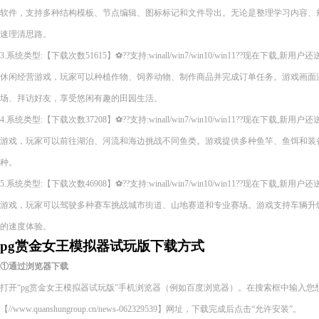
软件，支持多种结构模板、节点编辑、图标标记和文件导出。无论是整理学习内容、
速理清思路。
3.系统类型:【下载次数51615】⚽??支持:winall/win7/win10/win11??现在下
休闲经营游戏，玩家可以种植作物、饲养动物、制作商品并完成订单任务。游戏画面
场、拜访好友，享受悠闲有趣的田园生活。
4.系统类型:【下载次数37208】⚽??支持:winall/win7/win10/win11??现在下
游戏，玩家可以前往湖泊、河流和海边挑战不同鱼类。游戏提供多种鱼竿、鱼饵和装
种。
5.系统类型:【下载次数46908】⚽??支持:winall/win7/win10/win11??现在下
游戏，玩家可以驾驶多种赛车挑战城市街道、山地赛道和专业赛场。游戏支持车辆升
的速度体验。
pg赏金女王模拟器试玩版下载方式
①通过浏览器下载
打开“pg赏金女王模拟器试玩版”手机浏览器（例如百度浏览器）。在搜索框中输入
【//www.quanshungroup.cn/news-062329539】网址，下载完成后点击“允许安装”。