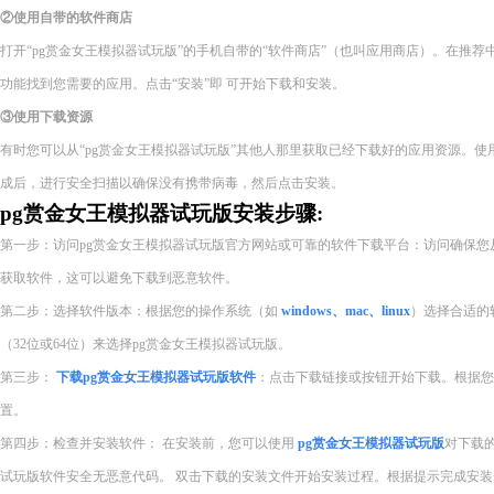
②使用自带的软件商店
打开“pg赏金女王模拟器试玩版”的手机自带的“软件商店”（也叫应用商店）。在推
功能找到您需要的应用。点击“安装”即 可开始下载和安装。
③使用下载资源
有时您可以从“pg赏金女王模拟器试玩版”其他人那里获取已经下载好的应用资源。
成后，进行安全扫描以确保没有携带病毒，然后点击安装。
pg赏金女王模拟器试玩版安装步骤:
第一步：访问pg赏金女王模拟器试玩版官方网站或可靠的软件下载平台：访问确保您
获取软件，这可以避免下载到恶意软件。
第二步：选择软件版本：根据您的操作系统（如
windows、mac、linux
）选择合适的
（32位或64位）来选择pg赏金女王模拟器试玩版。
第三步：
下载pg赏金女王模拟器试玩版软件
：点击下载链接或按钮开始下载。根据您
置。
第四步：检查并安装软件： 在安装前，您可以使用
pg赏金女王模拟器试玩版
对下载
试玩版软件安全无恶意代码。 双击下载的安装文件开始安装过程。根据提示完成安