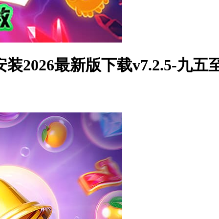
装2026最新版下载v7.2.5-九