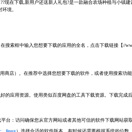
7/win10/win11??现在下载,新用户还送新人礼包?是一款融合农
村环境。
中输入您想要下载的应用的全名，点击下载链接【//www.quanshun
也叫应用商店）。在推荐中选择您想要下载的软件，或者使用搜索功
经下载好的应用资源。使用类似百度网盘的工具下载资源。下载完
下载平台：访问确保您从官方网站或者其他可信的软件下载网站获
、linux
）选择合适的软件版本。有时候还需要根据系统的位数（3