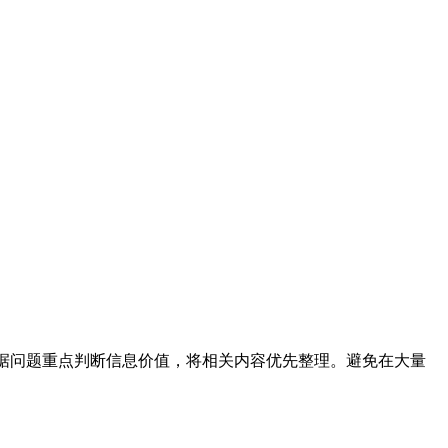
?系统可以根据问题重点判断信息价值，将相关内容优先整理。避免在大量