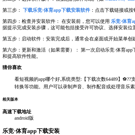
第三步：
下载乐竞·体育app下载安装软件
：点击下载链接或按
第四步：检查并安装软件： 在安装前，您可以使用
乐竞·体育a
据提示完成安装步骤，这可能包括接受许可协议、选择安装位
第五步：启动软件：安装完成后，通常会在桌面或开始菜单创建
第六步：更新和激活（如果需要）： 第一次启动乐竞·体育a
和提高软件性能。
猜你喜欢
看短视频的app哪个好,系统类型:【下载次数64489】⚽??支
转换等功能。用户可以录制声音、制作配音或处理音乐素
相关版本
高速下载
地址
android版
乐竞·体育app下载安装