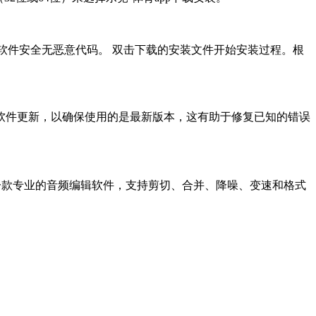
装软件安全无恶意代码。 双击下载的安装文件开始安装过程。根
。
的软件更新，以确保使用的是最新版本，这有助于修复已知的错误
送新人礼包?是一款专业的音频编辑软件，支持剪切、合并、降噪、变速和格式