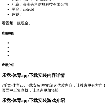
厂商：
海南头角信息科技有限公司
平台：
android
标签：
看视频，赚现金。
应用截图
应用介绍
乐竞·体育app下载安装内容详情
?乐竞·体育app下载安装?智能筛选优质内容，让搜索更有方向！de
页面中反复查找，让查询更加轻松。
乐竞·体育app下载安装游戏介绍