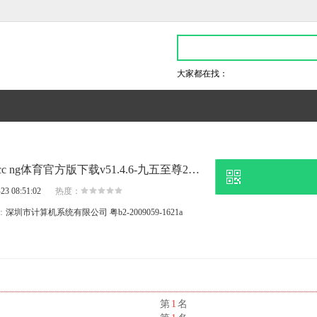
大家都在找：
日前权威机构透露,ngty.cc ng体育官方版下载v51.4.6-九五至尊2电子游戏官网
23 08:51:02
热度：
：
深圳市计算机系统有限公司
粤b2-2009059-1621a
名
第
1
名