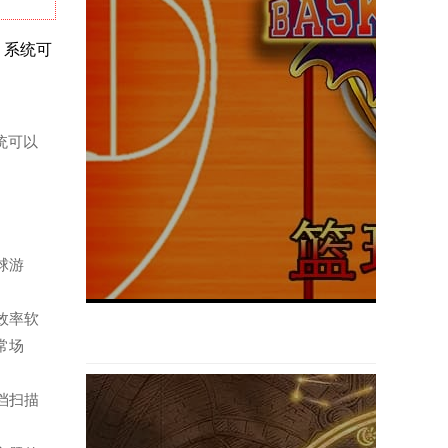
析，系统可
系统可以
足球游
。
的效率软
常场
文档扫描
。