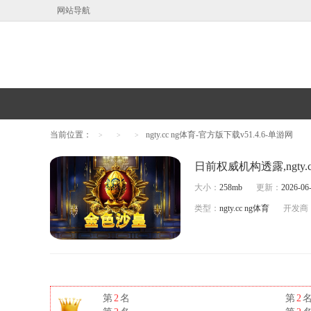
网站导航
当前位置：
ngty.cc ng体育-官方版下载v51.4.6-单游网
>
>
>
大小：
258mb
更新：
2026-06-
类型：
ngty.cc ng体育
开发商
第
2
名
第
2