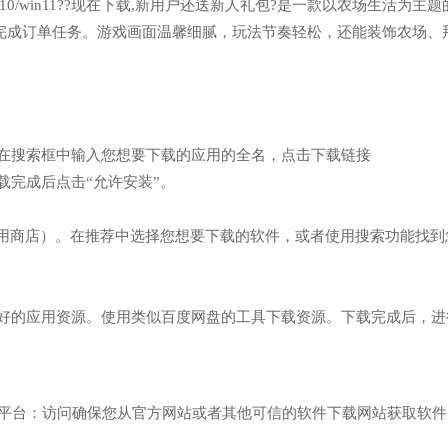
n7/win10/win11??现在下载,新用户还送新人礼包?是一款以农场生活为主
完成订单任务。游戏画面温馨细腻，玩法节奏轻松，还能装饰农场、
览器）。在搜索框中输入您想要下载的应用的全名，点击下载链接
3】网址，下载完成后点击“允许安装”。
”（也叫应用商店）。在推荐中选择您想要下载的软件，或者使用搜索功能找
已经下载好的应用资源。使用类似百度网盘的工具下载资源。下载完成后，
软件下载平台：访问确保您从官方网站或者其他可信的软件下载网站获取软