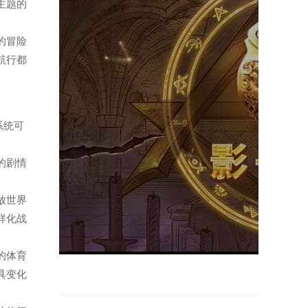
为主题的
题的冒险
航行都
，系统可
题的剧情
。
开放世界
样化战
心的体育
具变化