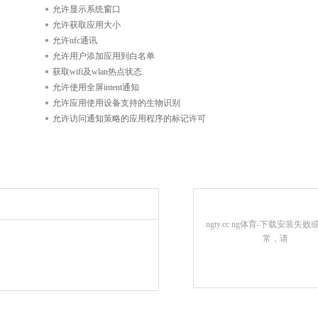
允许显示系统窗口
允许获取应用大小
允许nfc通讯
允许用户添加应用到白名单
获取wifi及wlan热点状态
允许使用全屏intent通知
允许应用使用设备支持的生物识别
允许访问通知策略的应用程序的标记许可
ngty.cc ng体育-下载安装失
常，请