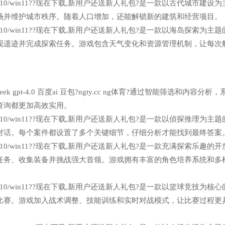
n7/win10/win11??现在下载,新用户还送新人礼包?是一款以古代城市建设
场并维护城市秩序。随着人口增加，还能解锁新的建筑和经营项目。
n7/win10/win11??现在下载,新用户还送新人礼包?是一款以海岛探索为主
现遗迹并完成探索任务。游戏包含天气变化和资源管理机制，让每次
eek gpt-4.0 百度ai 豆包?ngty.cc ng体育?通过智能筛选和内容分析
查询都更加高效实用。
n7/win10/win11??现在下载,新用户还送新人礼包?是一款以侦探推理为主
对话。每个案件都设置了多个关键细节，仔细分析才能找到最终答案
n7/win10/win11??现在下载,新用户还送新人礼包?是一款充满探索乐趣的
任务、收集装备并挑战强大首领。游戏拥有丰富的角色培养系统和多
n7/win10/win11??现在下载,新用户还送新人礼包?是一款以篮球竞技为核
比赛。游戏加入战术调整、技能训练和实时对战模式，让比赛过程更