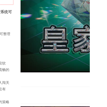
?系统可
统可整理
会议软
流畅的
多人闯关
松有
题的策略