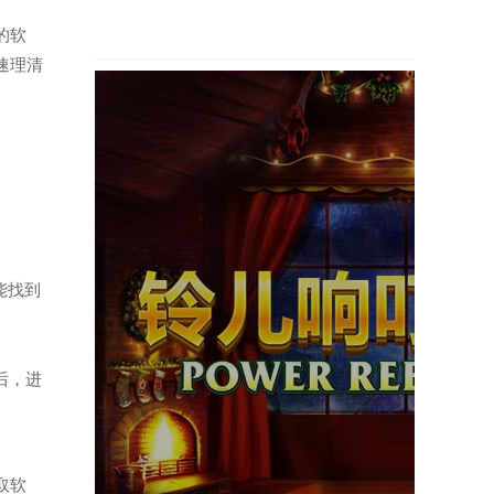
图的软
速理清
能找到
后，进
取软