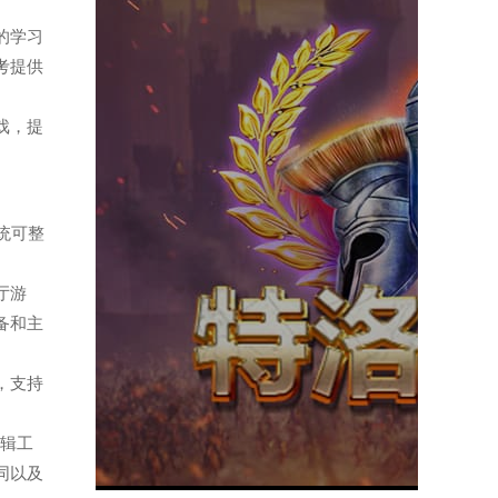
记的学习
考提供
游戏，提
系统可整
餐厅游
备和主
件，支持
编辑工
同以及