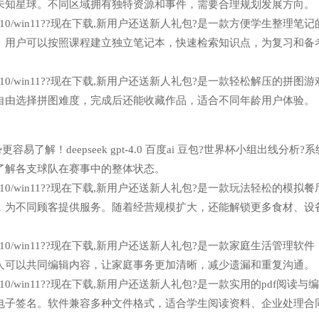
未知星球。不同区域拥有独特资源和事件，需要合理规划发展方向。
n7/win10/win11??现在下载,新用户还送新人礼包?是一款方便学生整理笔
。用户可以按照课程建立独立笔记本，快速检索知识点，为复习和备
n7/win10/win11??现在下载,新用户还送新人礼包?是一款轻松解压的拼图
自由选择拼图难度，完成后还能收藏作品，适合不同年龄用户体验。
了解！deepseek gpt-4.0 百度ai 豆包?世界杯小组出线分析?
了解各支球队在赛事中的整体状态。
n7/win10/win11??现在下载,新用户还送新人礼包?是一款玩法轻松的模拟
，为不同顾客提供服务。随着经营规模扩大，还能解锁更多食材、设
n7/win10/win11??现在下载,新用户还送新人礼包?是一款家庭生活管理软
人可以共同编辑内容，让家庭事务更加清晰，减少遗漏和重复沟通。
7/win10/win11??现在下载,新用户还送新人礼包?是一款实用的pdf阅读与
电子签名。软件兼容多种文件格式，适合学生阅读资料、企业处理合