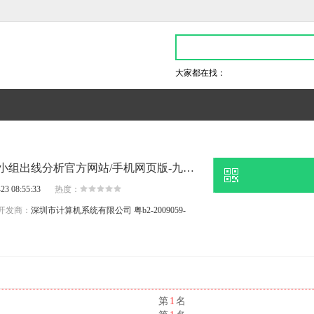
大家都在找：
本周机构发言人,世界杯小组出线分析官方网站/手机网页版-九五至尊2电子游戏官网
23 08:55:33
热度：
开发商：
深圳市计算机系统有限公司
粤b2-2009059-
名
第
1
名