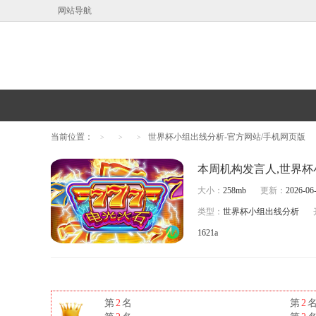
网站导航
当前位置：
世界杯小组出线分析-官方网站/手机网页版
>
>
>
大小：
258mb
更新：
2026-06-
类型：
世界杯小组出线分析
1621a
第
2
名
第
2