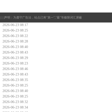
| | | |
声明：为遵守广告法，站点已将"第一","最"等极限词汇屏蔽
2026-06-23 08:17
2026-06-23 08:25
2026-06-23 08:22
2026-06-23 08:28
2026-06-23 08:40
2026-06-23 08:43
2026-06-23 08:29
2026-06-23 08:23
2026-06-23 08:46
2026-06-23 08:43
2026-06-23 08:35
2026-06-23 08:25
2026-06-23 08:40
2026-06-23 08:25
2026-06-23 08:32
2026-06-23 08:34