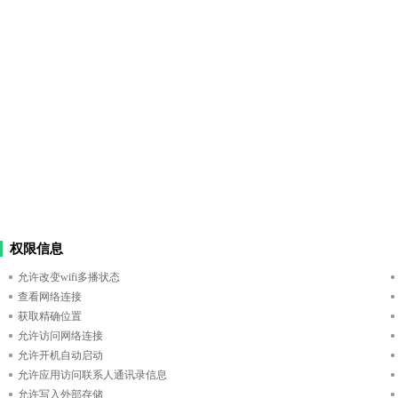
权限信息
允许改变wifi多播状态
查看网络连接
获取精确位置
允许访问网络连接
允许开机自动启动
允许应用访问联系人通讯录信息
允许写入外部存储