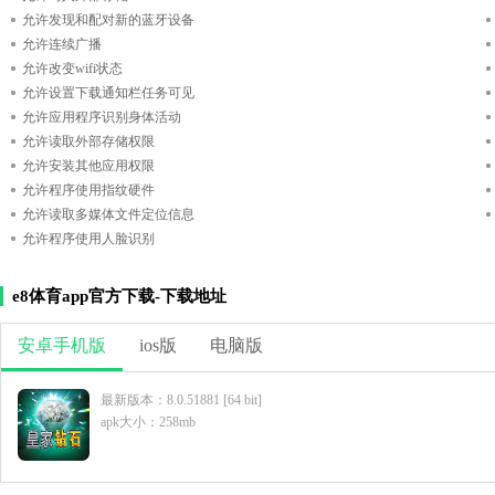
允许发现和配对新的蓝牙设备
允许连续广播
允许改变wifi状态
允许设置下载通知栏任务可见
允许应用程序识别身体活动
允许读取外部存储权限
允许安装其他应用权限
允许程序使用指纹硬件
允许读取多媒体文件定位信息
允许程序使用人脸识别
e8体育app官方下载-下载地址
安卓手机版
ios版
电脑版
最新版本：8.0.51881 [64 bit]
apk大小：258mb