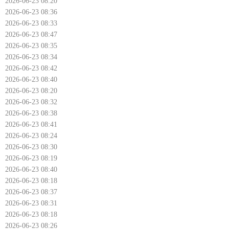
2026-06-23 08:20
2026-06-23 08:36
2026-06-23 08:33
2026-06-23 08:47
2026-06-23 08:35
2026-06-23 08:34
2026-06-23 08:42
2026-06-23 08:40
2026-06-23 08:20
2026-06-23 08:32
2026-06-23 08:38
2026-06-23 08:41
2026-06-23 08:24
2026-06-23 08:30
2026-06-23 08:19
2026-06-23 08:40
2026-06-23 08:18
2026-06-23 08:37
2026-06-23 08:31
2026-06-23 08:18
2026-06-23 08:26