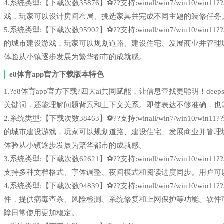
4.系统类型:【下载次数35876】⚽??支持:winall/win7/win1
戏，玩家可以设计房间布局、挑选家具并完成不同主题的装修任务
5.系统类型:【下载次数95902】⚽??支持:winall/win7/win1
的城市建设游戏，玩家可以规划道路、建设住宅、发展商业并管理
体验从小镇逐步发展为繁华都市的成就感。
e8体育app官方下载版本特色
1.?e8体育app官方下载?四大ai共同赋能，让信息查找更聪明！deepse
关键词，还能理解问题背景和上下文关系。即使表达不够准确，也
2.系统类型:【下载次数38463】⚽??支持:winall/win7/win1
的城市建设游戏，玩家可以规划道路、建设住宅、发展商业并管理
体验从小镇逐步发展为繁华都市的成就感。
3.系统类型:【下载次数62621】⚽??支持:winall/win7/win1
支持多种文档格式、字体调整、夜间模式和阅读进度同步。用户可
4.系统类型:【下载次数94839】⚽??支持:winall/win7/win1
件，提供病毒查杀、风险检测、系统修复和上网保护等功能。软件
障日常使用更加稳定。