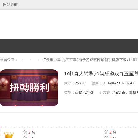
网站导航
当前位置：
c7娱乐游戏-九五至尊2电子游戏官网最新手机版下载v1.18.1
>
>
>
大小：
258mb
更新：
2026-06-23 07:56:40
类型：
c7娱乐游戏
开发商：
深圳市计算机
第
2
名
第
2
名