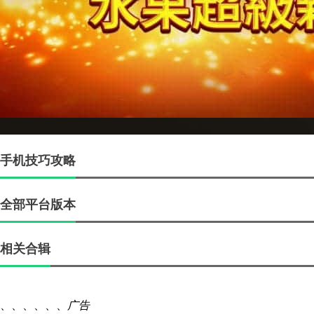
手机技巧攻略
全部平台版本
相关合辑
、、、、、、
广告