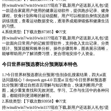
持:winall/win7/win10/win11??现在下载,新用户还送新人礼包?是
一款适合家庭用户使用的健康运动软件，提供跑步记录、健身
课程、饮食计划和每日运动提醒。用户可以根据自身情况选择
训练强度，查看运动数据变化，逐渐养成规律锻炼和健康生活
的习惯。
4.系统类型:【下载次数87385】⚽??支
持:winall/win7/win10/win11??现在下载,新用户还送新人礼包?是
一款面向日常用户的记账管理软件，支持收入支出记录、分类
统计、预算提醒和账单分析。操作步骤简单，图表展示清晰，
能够帮助用户了解消费习惯，更合理地安排个人资金。
今日世界杯预选赛比分预测版本特色
1.?今日世界杯预选赛比分预测?告别杂乱搜索结果，四大ai直
达问题核心！deepseek gpt-4.0 百度ai 豆包?今日世界杯预选赛
比分预测?通过自然语言理解与知识整合，快速判断用户意
图，减少重复查找和无效浏览。学习、工作与生活中的各种问
题，都能得到更清晰的解答。
2.系统类型:【下载次数93958】⚽??支
持:winall/win7/win10/win11??现在下载,新用户还送新人礼包?是