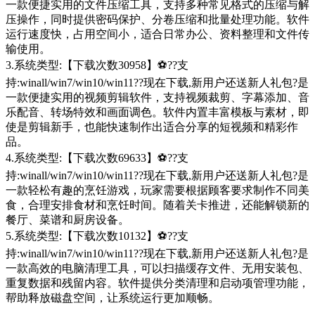
一款便捷实用的文件压缩工具，支持多种常见格式的压缩与解
压操作，同时提供密码保护、分卷压缩和批量处理功能。软件
运行速度快，占用空间小，适合日常办公、资料整理和文件传
输使用。
3.系统类型:【下载次数30958】⚽??支
持:winall/win7/win10/win11??现在下载,新用户还送新人礼包?是
一款便捷实用的视频剪辑软件，支持视频裁剪、字幕添加、音
乐配音、转场特效和画面调色。软件内置丰富模板与素材，即
使是剪辑新手，也能快速制作出适合分享的短视频和精彩作
品。
4.系统类型:【下载次数69633】⚽??支
持:winall/win7/win10/win11??现在下载,新用户还送新人礼包?是
一款轻松有趣的烹饪游戏，玩家需要根据顾客要求制作不同美
食，合理安排食材和烹饪时间。随着关卡推进，还能解锁新的
餐厅、菜谱和厨房设备。
5.系统类型:【下载次数10132】⚽??支
持:winall/win7/win10/win11??现在下载,新用户还送新人礼包?是
一款高效的电脑清理工具，可以扫描缓存文件、无用安装包、
重复数据和残留内容。软件提供分类清理和启动项管理功能，
帮助释放磁盘空间，让系统运行更加顺畅。