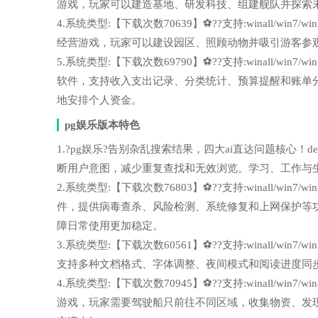
游戏，玩家可以建造基地、研发科技、组建舰队并探索
4.系统类型:【下载次数70639】⚽??支持:winall/wi
经营游戏，玩家可以建设园区、照顾动物并吸引游客参
5.系统类型:【下载次数69790】⚽??支持:winall/wi
软件，支持收入支出记录、分类统计、预算提醒和账单
地安排个人资金。
pg娱乐版本特色
1.?pg娱乐?告别杂乱搜索结果，四大ai直达问题核心！deep
断用户意图，减少重复查找和无效浏览。学习、工作与
2.系统类型:【下载次数76803】⚽??支持:winall/wi
件，提供病毒查杀、风险检测、系统修复和上网保护等
障日常使用更加稳定。
3.系统类型:【下载次数60561】⚽??支持:winall/wi
支持多种文档格式、字体调整、夜间模式和阅读进度同
4.系统类型:【下载次数70945】⚽??支持:winall/wi
游戏，玩家需要驾驶船只前往不同区域，收集物资、发