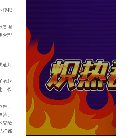
题的模拟
。
记账管理
更合理
，快速判
防护的软
患，保
读软件，
体验。
题的冒险
航行都