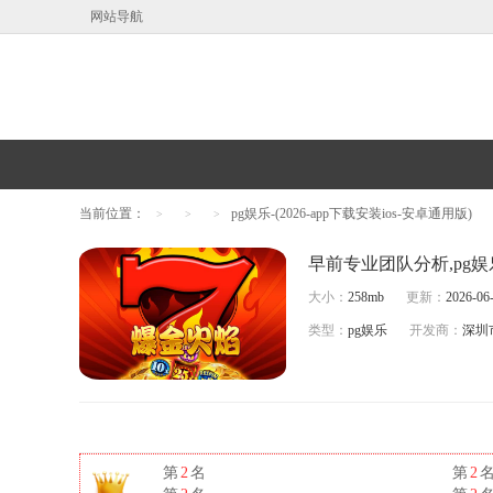
网站导航
当前位置：
pg娱乐-(2026-app下载安装ios-安卓通用版)
>
>
>
早前专业团队分析,pg娱
大小：
258mb
更新：
2026-06-
类型：
pg娱乐
开发商：
深圳
第
2
名
第
2