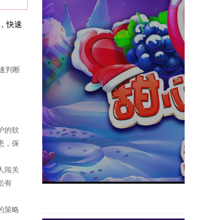
合，快速
快速判断
防护的软
患，保
多人闯关
松有
题的策略