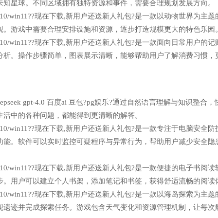
未知星球。不同区域拥有独特资源和事件，需要合理规划发展方向。
n7/win10/win11??现在下载,新用户还送新人礼包?是一款以动物世界为主
观。游戏中需要合理安排设施和资源，逐步打造规模更大的特色乐园
n7/win10/win11??现在下载,新用户还送新人礼包?是一款面向日常用户的
分析。操作步骤简单，图表展示清晰，能够帮助用户了解消费习惯，
seek gpt-4.0 百度ai 豆包?pg娱乐?通过自然语言理解与知识整合
生活中的各种问题，都能得到更清晰的解答。
n7/win10/win11??现在下载,新用户还送新人礼包?是一款专注于电脑安全
功能。软件可以实时监控可疑程序与异常行为，帮助用户减少安全隐
n7/win10/win11??现在下载,新用户还送新人礼包?是一款便捷的电子书阅
步。用户可以建立个人书架，添加笔记和书签，获得舒适流畅的阅读
n7/win10/win11??现在下载,新用户还送新人礼包?是一款以海岛探索为主
现遗迹并完成探索任务。游戏包含天气变化和资源管理机制，让每次