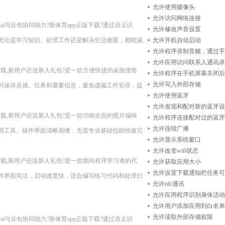
允许使用摄像头
允许访问网络连接
、百度ai与豆包协同助力?新体育app正版下载?通过语义识
允许修改声音设置
无论是学习知识、处理工作还是解决生活难题，都能减
允许开机自动启动
允许程序录制音频，通过手
允许应用访问联系人通讯录
n11??现在下载,新用户还送新人礼包?是一款方便快捷的桌面便签
允许程序在手机屏幕关闭后
允许写入外部存储
时保存灵感、任务和重要信息，避免遗漏工作安排，提
允许使用蓝牙
允许发现和配对新的蓝牙设
n11??现在下载,新用户还送新人礼包?是一款功能全面的图片编辑
允许程序连接配对过的蓝牙
允许连续广播
用工具。操作界面清晰易懂，无需专业基础也能快速完
允许显示系统窗口
允许改变wifi状态
n11??现在下载,新用户还送新人礼包?是一款面向程序学习者的代
允许获取应用大小
允许设置下载通知栏任务可
件界面简洁，启动速度快，适合编写练习代码和处理日
允许nfc通讯
允许应用程序识别身体活动
允许用户添加应用到白名单
允许读取外部存储权限
、百度ai与豆包协同助力?新体育app正版下载?通过语义识