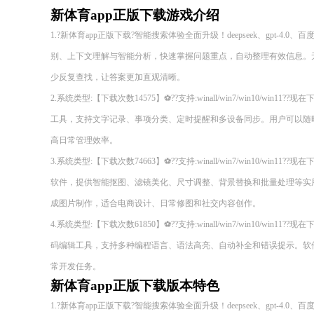
新体育app正版下载游戏介绍
1.?新体育app正版下载?智能搜索体验全面升级！deepseek、gpt-4.0
别、上下文理解与智能分析，快速掌握问题重点，自动整理有效信息。
少反复查找，让答案更加直观清晰。
2.系统类型:【下载次数14575】⚽??支持:winall/win7/win10/wi
工具，支持文字记录、事项分类、定时提醒和多设备同步。用户可以随
高日常管理效率。
3.系统类型:【下载次数74663】⚽??支持:winall/win7/win10/wi
软件，提供智能抠图、滤镜美化、尺寸调整、背景替换和批量处理等实
成图片制作，适合电商设计、日常修图和社交内容创作。
4.系统类型:【下载次数61850】⚽??支持:winall/win7/win10/wi
码编辑工具，支持多种编程语言、语法高亮、自动补全和错误提示。软
常开发任务。
新体育app正版下载版本特色
1.?新体育app正版下载?智能搜索体验全面升级！deepseek、gpt-4.0