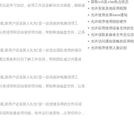
获取wifi及wlan热点状态
无论是学习知识、处理工作还是解决生活难题，都能减
允许安装其他应用权限
允许使用全屏intent通知
允许程序使用指纹硬件
n11??现在下载,新用户还送新人礼包?是一款高效的电脑清理工
允许应用使用设备支持的生
分类清理和启动项管理功能，帮助释放磁盘空间，让系
允许读取多媒体文件定位信
允许访问通知策略的应用程
允许程序使用人脸识别
n11??现在下载,新用户还送新人礼包?是一款适合团队使用的项目
通过看板和日历了解工作安排，帮助团队减少沟通成
n11??现在下载,新用户还送新人礼包?是一款高效的电脑清理工
分类清理和启动项管理功能，帮助释放磁盘空间，让系
n11??现在下载,新用户还送新人礼包?是一款便捷实用的文件压缩
压缩和批量处理功能。软件运行速度快，占用空间小，