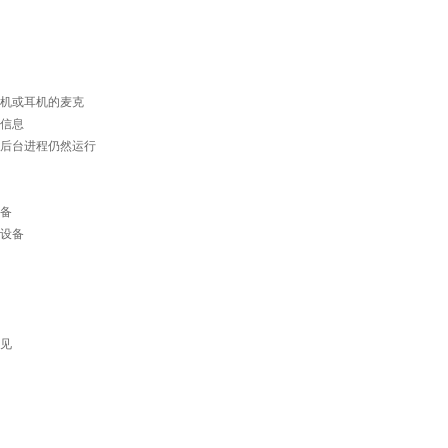
机或耳机的麦克
信息
后台进程仍然运行
备
设备
见