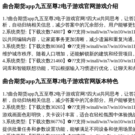
曲合期货app九五至尊2电子游戏官网游戏介绍
1.?曲合期货app九五至尊2电子游戏官网?四大ai共同思考，让答
析，自动归纳相关信息，减少答案中的冗余部分。用户能够更
2.系统类型:【下载次数74807】⚽??支持:winall/win
以共同编辑内容，让家庭事务更加清晰，减少遗漏和重复沟通
3.系统类型:【下载次数80368】⚽??支持:winall/win
维护城市秩序。随着人口增加，还能解锁新的建筑和经营项目
4.系统类型:【下载次数21460】⚽??支持:winall/win
词库和智能联想功能，可以根据输入习惯进行优化，让聊天和
曲合期货app九五至尊2电子游戏官网版本特色
1.?曲合期货app九五至尊2电子游戏官网?四大ai共同思考，让答
析，自动归纳相关信息，减少答案中的冗余部分。用户能够更
2.系统类型:【下载次数30265】⚽??支持:winall/win
游戏画面色彩明快，关卡设计丰富，适合在轻松氛围中体验挑
3.系统类型:【下载次数86776】⚽??支持:winall/win
提供批量任务和参数设置功能，能够满足不同设备和使用场景