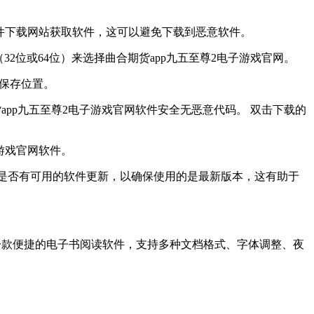
软件下载网站获取软件，这可以避免下载到恶意软件。
2位或64位）来选择曲合期货app九五至尊2电子游戏官网。
保存位置。
app九五至尊2电子游戏官网软件安全无恶意代码。 双击下载的
游戏官网软件。
查是否有可用的软件更新，以确保使用的是最新版本，这有助于
送新人礼包?是一款便捷的电子书阅读软件，支持多种文档格式、字体调整、夜