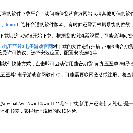
或可靠的软件下载平台：访问确保您从官方网站或者其他可信的
、linux
）选择合适的软件版本。有时候还需要根据系统的位数（3
下载链接或按钮开始下载。根据您的浏览器设置，可能会询问您
pp九五至尊2电子游戏官网
对下载的文件进行扫描，确保曲合期货
接受许可协议、选择安装位置、配置安装选项等。
软件快捷方式，点击即可启动使用曲合期货app九五至尊2电子
p九五至尊2电子游戏官网软件时，可能需要联网激活或注册。检
持:winall/win7/win10/win11??现在下载,新用户还
记和书签，获得舒适流畅的阅读体验。