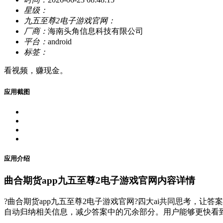
星级：
九五至尊2电子游戏官网：
厂商：
海南头角信息科技有限公司
平台：
android
标签：
看视频，赚现金。
应用截图
应用介绍
曲合期货app九五至尊2电子游戏官网内容详情
?曲合期货app九五至尊2电子游戏官网?四大ai共同思考，让答案更
自动归纳相关信息，减少答案中的冗余部分。用户能够更快看