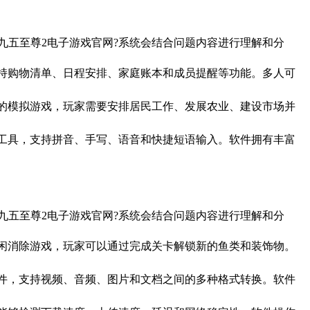
期货app九五至尊2电子游戏官网?系统会结合问题内容进行理解和分
活管理软件，支持购物清单、日程安排、家庭账本和成员提醒等功能。多人可
城市建设为主题的模拟游戏，玩家需要安排居民工作、发展农业、建设市场并
常使用的输入法工具，支持拼音、手写、语音和快捷短语输入。软件拥有丰富
期货app九五至尊2电子游戏官网?系统会结合问题内容进行理解和分
世界为背景的休闲消除游戏，玩家可以通过完成关卡解锁新的鱼类和装饰物。
用的格式转换软件，支持视频、音频、图片和文档之间的多种格式转换。软件