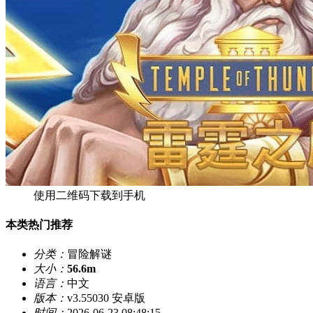
使用二维码下载到手机
本类热门推荐
分类：
冒险解谜
大小：
56.6m
语言：
中文
版本：
v3.55030 安卓版
时间：
2026-06-23 08:48:15