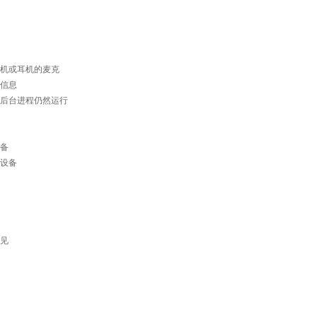
机或耳机的麦克
信息
后台进程仍然运行
备
设备
见