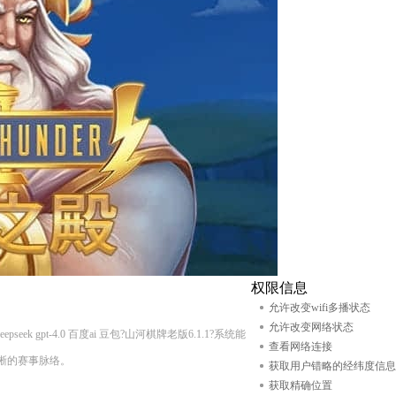
权限信息
允许改变wifi多播状态
允许改变网络状态
 gpt-4.0 百度ai 豆包?山河棋牌老版6.1.1?系统能
查看网络连接
晰的赛事脉络。
获取用户错略的经纬度信息
获取精确位置