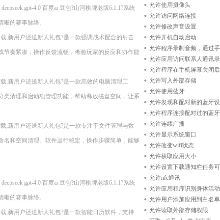
允许使用摄像头
ek gpt-4.0 百度ai 豆包?山河棋牌老版6.1.1?系统
允许访问网络连接
清晰的赛事脉络。
允许修改声音设置
n11??现在下载,新用户还送新人礼包?是一款强调战术配合的射击
允许开机自动启动
允许程序录制音频，通过手
戏节奏紧凑，操作反馈流畅，考验玩家的反应和协作能
允许应用访问联系人通讯录
允许程序在手机屏幕关闭后
允许写入外部存储
n11??现在下载,新用户还送新人礼包?是一款高效的电脑清理工
允许使用蓝牙
分类清理和启动项管理功能，帮助释放磁盘空间，让系
允许发现和配对新的蓝牙设
允许程序连接配对过的蓝牙
允许连续广播
n11??现在下载,新用户还送新人礼包?是一款专注于文件管理与数
允许显示系统窗口
命名和空间清理。软件运行稳定，操作步骤简单，能够
允许改变wifi状态
允许获取应用大小
允许设置下载通知栏任务可
允许nfc通讯
ek gpt-4.0 百度ai 豆包?山河棋牌老版6.1.1?系统
允许应用程序识别身体活动
清晰的赛事脉络。
允许用户添加应用到白名单
允许读取外部存储权限
n11??现在下载,新用户还送新人礼包?是一款智能日历软件，支持