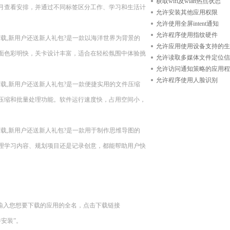
获取wifi及wlan热点状态
月查看安排，并通过不同标签区分工作、学习和生活计
允许安装其他应用权限
允许使用全屏intent通知
允许程序使用指纹硬件
n11??现在下载,新用户还送新人礼包?是一款以海洋世界为背景的
允许应用使用设备支持的生
面色彩明快，关卡设计丰富，适合在轻松氛围中体验挑
允许读取多媒体文件定位信
允许访问通知策略的应用程
允许程序使用人脸识别
n11??现在下载,新用户还送新人礼包?是一款便捷实用的文件压缩
压缩和批量处理功能。软件运行速度快，占用空间小，
n11??现在下载,新用户还送新人礼包?是一款用于制作思维导图的
理学习内容、规划项目还是记录创意，都能帮助用户快
框中输入您想要下载的应用的全名，点击下载链接
允许安装”。