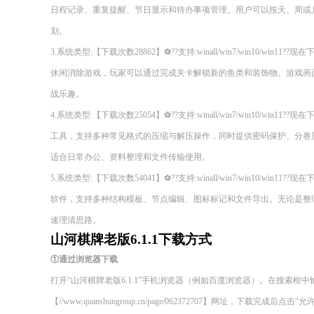
日程记录、重复提醒、节日显示和待办事项管理。用户可以按天、周或
划。
3.系统类型:【下载次数28862】⚽??支持:winall/win7/win10/wi
休闲消除游戏，玩家可以通过完成关卡解锁新的鱼类和装饰物。游戏画
战乐趣。
4.系统类型:【下载次数25054】⚽??支持:winall/win7/win10/wi
工具，支持多种常见格式的压缩与解压操作，同时提供密码保护、分卷
适合日常办公、资料整理和文件传输使用。
5.系统类型:【下载次数54041】⚽??支持:winall/win7/win10/wi
软件，支持多种结构模板、节点编辑、图标标记和文件导出。无论是整
速理清思路。
山河棋牌老版6.1.1下载方式
①通过浏览器下载
打开“山河棋牌老版6.1.1”手机浏览器（例如百度浏览器）。在搜索
【//www.quanshungroup.cn/page/062372707】网址，下载完成后点击“