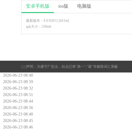
安卓手机版
ios版
电脑版
最新版本：8.0.92012 [64 bit]
apk大小：258mb
| | | |
声明：为遵守广告法，站点已将"第一","最"等极限词汇屏蔽
2026-06-23 08:40
2026-06-23 08:59
2026-06-23 08:32
2026-06-23 08:51
2026-06-23 08:44
2026-06-23 08:56
2026-06-23 08:40
2026-06-23 08:45
2026-06-23 08:46