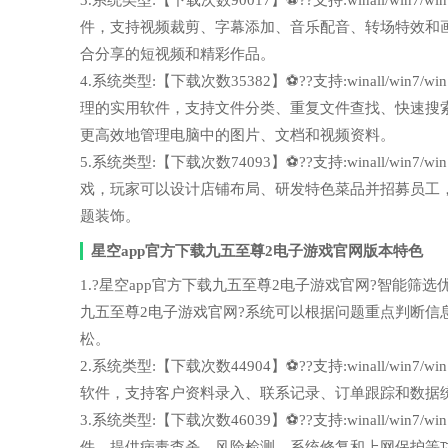
3.系统类型:【下载次数90017】⚽??支持:winall/wi
件，支持视频裁剪、字幕添加、音乐配音、转场特效和
合分享的短视频和精彩作品。
4.系统类型:【下载次数35382】⚽??支持:winall/wi
理的实用软件，支持文件分类、重复文件查找、快速搜
更高效地管理电脑中的图片、文档和视频资料。
5.系统类型:【下载次数74093】⚽??支持:winall/wi
戏，玩家可以设计店铺布局、研发特色菜品并招募员工
题装饰。
星空app官方下载九五至尊2电子游戏官网版本特色
1.?星空app官方下载九五至尊2电子游戏官网?智能筛选优质内容
九五至尊2电子游戏官网?系统可以根据问题重点判断
松。
2.系统类型:【下载次数44904】⚽??支持:winall/wi
软件，支持客户资料录入、联系记录、订单跟踪和数据
3.系统类型:【下载次数46039】⚽??支持:winall/wi
件，提供病毒查杀、风险检测、系统修复和上网保护等