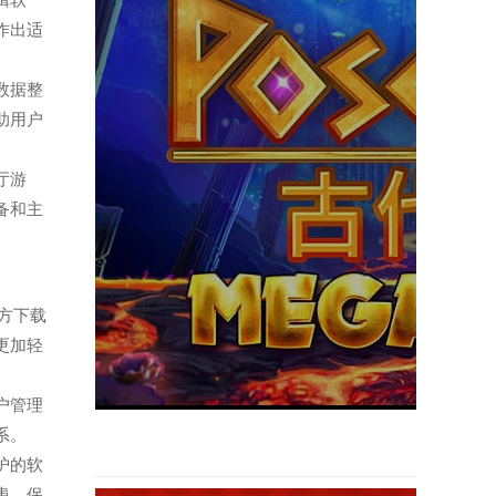
剪辑软
作出适
与数据整
助用户
餐厅游
备和主
官方下载
更加轻
客户管理
系。
防护的软
患，保