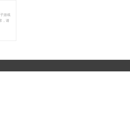
电子游戏
常，请