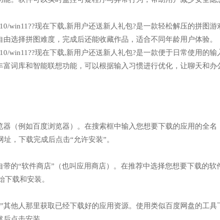
n7/win10/win11??现在下载,新用户还送新人礼包?是一款轻松解压的拼图
自由选择拼图难度，完成后还能收藏作品，适合不同年龄用户体验。
n7/win10/win11??现在下载,新用户还送新人礼包?是一款便于日常使用的
丰富词库和智能联想功能，可以根据输入习惯进行优化，让聊天和办
机浏览器（例如百度浏览器）。在搜索框中输入您想要下载的应用的全名
374565】网址，下载完成后点击“允许安装”。
机自带的“软件商店”（也叫应用商店）。在推荐中选择您想要下载的软
开始下载和安装。
官网”其他人那里获取已经下载好的应用资源。使用类似百度网盘的工具
然后点击安装。