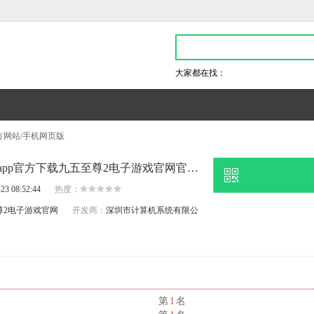
大家都在找：
方网站/手机网页版
本周新规实施细则,星空app官方下载九五至尊2电子游戏官网官方网站/手机网页版-九五至尊2电子游戏官网
23 08:52:44
热度：
尊2电子游戏官网
开发商：
深圳市计算机系统有限公
名
第
1
名