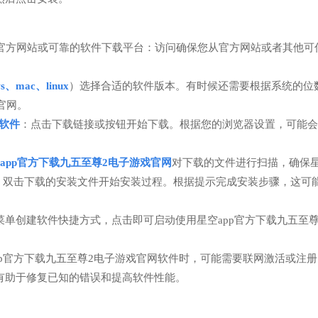
网官方网站或可靠的软件下载平台：访问确保您从官方网站或者其他可
ws、mac、linux
）选择合适的软件版本。有时候还需要根据系统的位数
官网。
网软件
：点击下载链接或按钮开始下载。根据您的浏览器设置，可能会
app官方下载九五至尊2电子游戏官网
对下载的文件进行扫描，确保星
 双击下载的安装文件开始安装过程。根据提示完成安装步骤，这可
单创建软件快捷方式，点击即可启动使用星空app官方下载九五至尊
pp官方下载九五至尊2电子游戏官网软件时，可能需要联网激活或注
有助于修复已知的错误和提高软件性能。