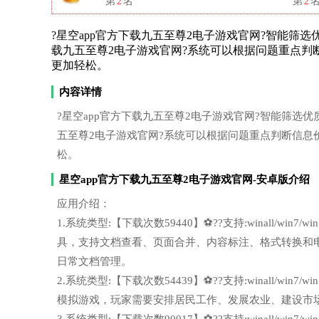
第
2
名
第
2
?星空app官方下载九五至尊2电子游戏官网?智能筛选优质内容，
载九五至尊2电子游戏官网?系统可以根据问题重点
更加轻松。
内容详情
?星空app官方下载九五至尊2电子游戏官网?智能筛选优质内容，
五至尊2电子游戏官网?系统可以根据问题重点判断信
松。
星空app官方下载九五至尊2电子游戏官网-安卓版介绍
应用介绍：
1.系统类型:【下载次数59440】⚽??支持:winall/win
具，支持文档查看、页面合并、内容标注、格式转换和
日常文档管理。
2.系统类型:【下载次数54439】⚽??支持:winall/wi
模拟游戏，玩家需要安排居民工作、发展农业、建设市