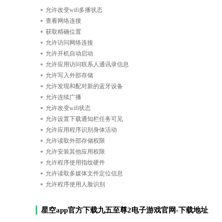
允许改变wifi多播状态
查看网络连接
获取精确位置
允许访问网络连接
允许开机自动启动
允许应用访问联系人通讯录信息
允许写入外部存储
允许发现和配对新的蓝牙设备
允许连续广播
允许改变wifi状态
允许设置下载通知栏任务可见
允许应用程序识别身体活动
允许读取外部存储权限
允许安装其他应用权限
允许程序使用指纹硬件
允许读取多媒体文件定位信息
允许程序使用人脸识别
星空app官方下载九五至尊2电子游戏官网-下载地址