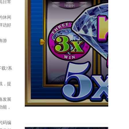
高日常
题的休闲
拜访好
装饰游
。
下载?系
游戏，提
策略发展
功能，
的代码编