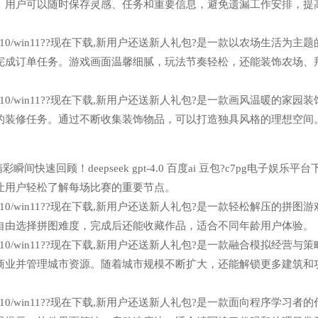
。用户可以随时保存灵感、任务和重要信息，避免遗漏工作安排，提
n7/win10/win11??现在下载,新用户还送新人礼包?是一款以农场生活为主
完成订单任务。游戏画面温馨细腻，玩法节奏轻松，还能装饰农场、
n7/win10/win11??现在下载,新用户还送新人礼包?是一款画风温暖的家园
的装修任务。通过不断收集装饰物品，可以打造独具风格的理想空间
快速回顾！deepseek gpt-4.0 百度ai 豆包?c7pg电子娱乐平台
让用户轻松了解每场比赛的重要节点。
n7/win10/win11??现在下载,新用户还送新人礼包?是一款轻松解压的拼图
自由选择拼图难度，完成后还能收藏作品，适合不同年龄用户体验。
n7/win10/win11??现在下载,新用户还送新人礼包?是一款融合模拟经营与
商业并管理城市资源。随着城市规模不断扩大，还能解锁更多建筑和
n7/win10/win11??现在下载,新用户还送新人礼包?是一款面向程序学习者