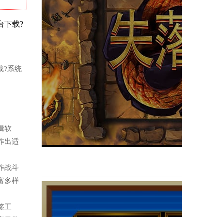
平台下载?
载?系统
剪辑软
作出适
动作战斗
富多样
便签工