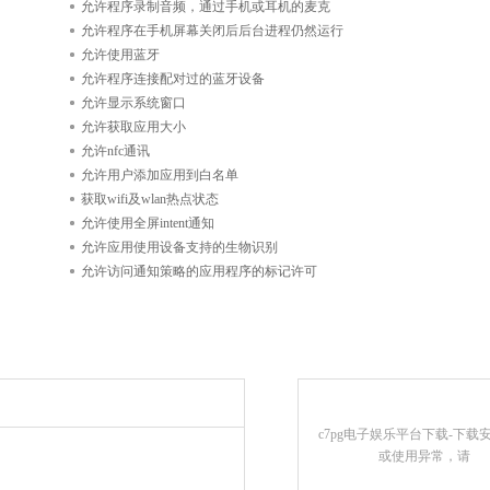
允许程序录制音频，通过手机或耳机的麦克
允许程序在手机屏幕关闭后后台进程仍然运行
允许使用蓝牙
允许程序连接配对过的蓝牙设备
允许显示系统窗口
允许获取应用大小
允许nfc通讯
允许用户添加应用到白名单
获取wifi及wlan热点状态
允许使用全屏intent通知
允许应用使用设备支持的生物识别
允许访问通知策略的应用程序的标记许可
c7pg电子娱乐平台下载-下载
或使用异常，请