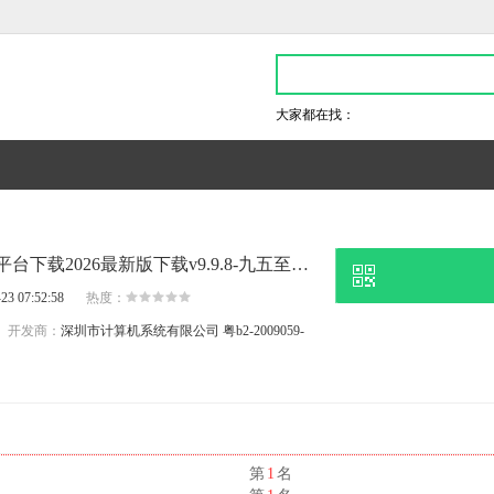
大家都在找：
热门推荐,c7pg电子娱乐平台下载2026最新版下载v9.9.8-九五至尊2电子游戏官网
23 07:52:58
热度：
开发商：
深圳市计算机系统有限公司
粤b2-2009059-
名
第
1
名