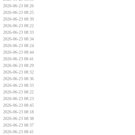
2026-06-23 08:26
2026-06-23 08:25
2026-06-23 08:39
2026-06-23 08:22
2026-06-23 08:33
2026-06-23 08:34
2026-06-23 08:24
2026-06-23 08:44
2026-06-23 08:41
2026-06-23 08:29
2026-06-23 08:32
2026-06-23 08:36
2026-06-23 08:33
2026-06-23 08:22
2026-06-23 08:23
2026-06-23 08:45
2026-06-23 08:18
2026-06-23 08:38
2026-06-23 08:37
2026-06-23 08:41