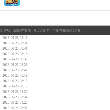
| | | |
声明：为遵守广告法，站点已将"第一","最"等极限词汇屏蔽
2026-06-23 08:18
2026-06-23 08:24
2026-06-23 08:41
2026-06-23 08:18
2026-06-23 08:32
2026-06-23 08:26
2026-06-23 08:42
2026-06-23 08:19
2026-06-23 08:15
2026-06-23 08:19
2026-06-23 08:20
2026-06-23 08:34
2026-06-23 08:23
2026-06-23 08:21