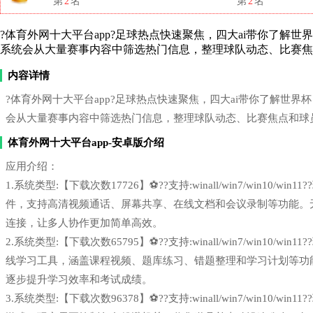
第
2
名
第
2
名
?体育外网十大平台app?足球热点快速聚焦，四大ai带你了解世界杯！de
系统会从大量赛事内容中筛选热门信息，整理球队动态、比赛焦
内容详情
?体育外网十大平台app?足球热点快速聚焦，四大ai带你了解世界杯！dee
会从大量赛事内容中筛选热门信息，整理球队动态、比赛焦点和球
体育外网十大平台app-安卓版介绍
应用介绍：
1.系统类型:【下载次数17726】⚽??支持:winall/win7/win1
件，支持高清视频通话、屏幕共享、在线文档和会议录制等功能。
连接，让多人协作更加简单高效。
2.系统类型:【下载次数65795】⚽??支持:winall/win7/win1
线学习工具，涵盖课程视频、题库练习、错题整理和学习计划等功
逐步提升学习效率和考试成绩。
3.系统类型:【下载次数96378】⚽??支持:winall/win7/win1