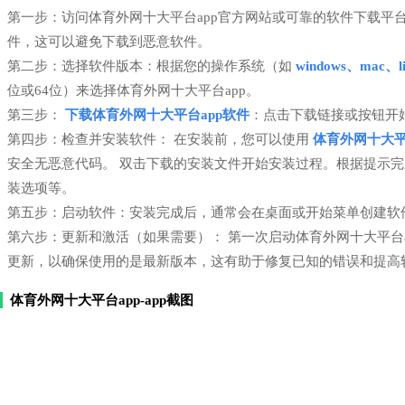
第一步：访问体育外网十大平台app官方网站或可靠的软件下载平
件，这可以避免下载到恶意软件。
第二步：选择软件版本：根据您的操作系统（如
windows、mac、li
位或64位）来选择体育外网十大平台app。
第三步：
下载体育外网十大平台app软件
：点击下载链接或按钮开
第四步：检查并安装软件： 在安装前，您可以使用
体育外网十大平
安全无恶意代码。 双击下载的安装文件开始安装过程。根据提示
装选项等。
第五步：启动软件：安装完成后，通常会在桌面或开始菜单创建软件
第六步：更新和激活（如果需要）： 第一次启动体育外网十大平台
更新，以确保使用的是最新版本，这有助于修复已知的错误和提高
体育外网十大平台app-app截图