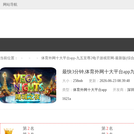
网站导航
当前位置：
体育外网十大平台app-九五至尊2电子游戏官网-最新版(综合)
>
>
>
大小：
258mb
更新：
2026-06-23 08:39:48
类型：
体育外网十大平台app
开发商：
深
1621a
第
2
名
第
2
名