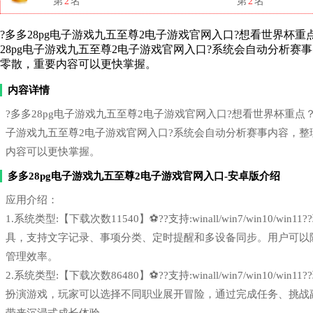
第
2
名
第
2
名
?多多28pg电子游戏九五至尊2电子游戏官网入口?想看世界杯重点？四大ai
28pg电子游戏九五至尊2电子游戏官网入口?系统会自动分析
零散，重要内容可以更快掌握。
内容详情
?多多28pg电子游戏九五至尊2电子游戏官网入口?想看世界杯重点？四大ai帮
子游戏九五至尊2电子游戏官网入口?系统会自动分析赛事内容，
内容可以更快掌握。
多多28pg电子游戏九五至尊2电子游戏官网入口-安卓版介绍
应用介绍：
1.系统类型:【下载次数11540】⚽??支持:winall/win7/win1
具，支持文字记录、事项分类、定时提醒和多设备同步。用户可以
管理效率。
2.系统类型:【下载次数86480】⚽??支持:winall/win7/win1
扮演游戏，玩家可以选择不同职业展开冒险，通过完成任务、挑战