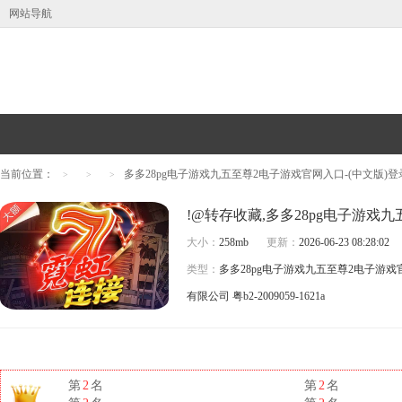
网站导航
当前位置：
多多28pg电子游戏九五至尊2电子游戏官网入口-(中文版)登录
>
>
>
大小：
258mb
更新：
2026-06-23 08:28:02
类型：
多多28pg电子游戏九五至尊2电子游戏
有限公司
粤b2-2009059-1621a
第
2
名
第
2
名