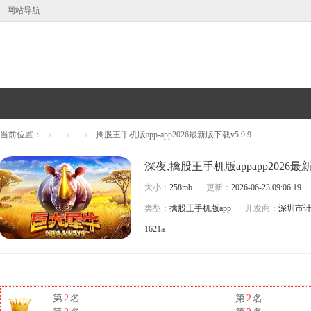
网站导航
当前位置：
擒股王手机版app-app2026最新版下载v5.9.9
>
>
>
大小：
258mb
更新：
2026-06-23 09:06:19
类型：
擒股王手机版app
开发商：
深圳市
1621a
第
2
名
第
2
名