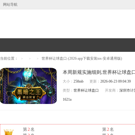
网站导航
当前位置：
世界杯让球盘口-(2026-app下载安装ios-安卓通用版)
>
>
>
大小：
258mb
更新：
2026-06-23 09:04:39
类型：
世界杯让球盘口
开发商：
深圳市计
1621a
第
2
名
第
2
名