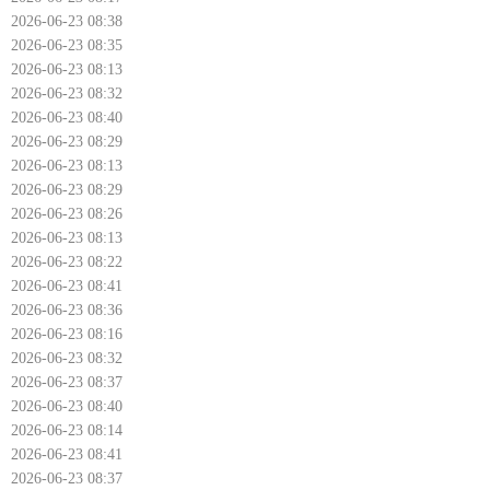
2026-06-23 08:38
2026-06-23 08:35
2026-06-23 08:13
2026-06-23 08:32
2026-06-23 08:40
2026-06-23 08:29
2026-06-23 08:13
2026-06-23 08:29
2026-06-23 08:26
2026-06-23 08:13
2026-06-23 08:22
2026-06-23 08:41
2026-06-23 08:36
2026-06-23 08:16
2026-06-23 08:32
2026-06-23 08:37
2026-06-23 08:40
2026-06-23 08:14
2026-06-23 08:41
2026-06-23 08:37