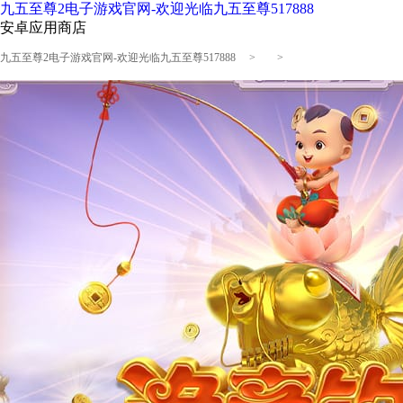
九五至尊2电子游戏官网-欢迎光临九五至尊517888
安卓应用商店
九五至尊2电子游戏官网-欢迎光临九五至尊517888
> >