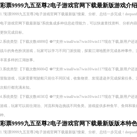
彩票9999九五至尊2电子游戏官网下载最新版游戏介
1.?彩票9999九五至尊2电子游戏官网下载最新版?搜索、分析、总结一步完成！deepseek gpt
电子游戏官网下载最新版?系统集成多种信息处理能力，可以快速查找资料、分析内
更快完成目标。
2.系统类型:【下载次数48890】⚽??支持:winall/win7/win10/win11??现在下
战斗的角色扮演游戏，玩家可以学习不同门派技能，探索江湖地图并完成各种事件。
丰富多样的江湖故事。
3.系统类型:【下载次数86004】⚽??支持:winall/win7/win10/win11??现在下
冒险游戏，玩家需要驾驶船只前往不同区域，收集物资、发现遗迹并完成探索任务。
次航行都充满未知。
4.系统类型:【下载次数46583】⚽??支持:winall/win7/win10/win11??现在下
游戏，玩家可以前往湖泊、河流和海边挑战不同鱼类。游戏提供多种鱼竿、鱼饵和装
种。
彩票9999九五至尊2电子游戏官网下载最新版版本特
1.?彩票9999九五至尊2电子游戏官网下载最新版?搜索、分析、总结一步完成！deepseek gpt