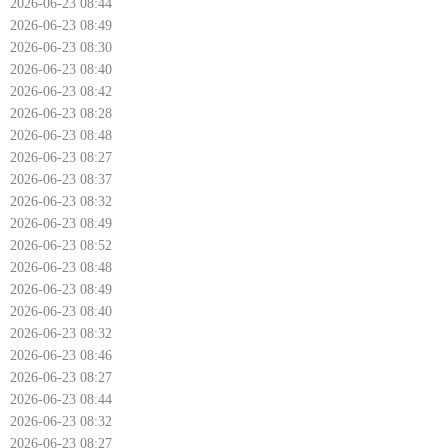
2026-06-23 08:44
2026-06-23 08:49
2026-06-23 08:30
2026-06-23 08:40
2026-06-23 08:42
2026-06-23 08:28
2026-06-23 08:48
2026-06-23 08:27
2026-06-23 08:37
2026-06-23 08:32
2026-06-23 08:49
2026-06-23 08:52
2026-06-23 08:48
2026-06-23 08:49
2026-06-23 08:40
2026-06-23 08:32
2026-06-23 08:46
2026-06-23 08:27
2026-06-23 08:44
2026-06-23 08:32
2026-06-23 08:27