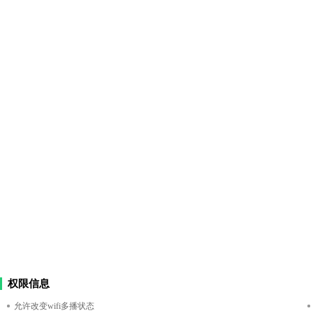
权限信息
允许改变wifi多播状态