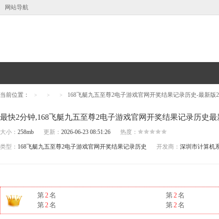
网站导航
当前位置：
168飞艇九五至尊2电子游戏官网开奖结果记录历史-最新版20
>
>
>
大小：
258mb
更新：
2026-06-23 08:51:26
热度：
类型：
168飞艇九五至尊2电子游戏官网开奖结果记录历史
开发商：
深圳市计算机
第
2
名
第
2
名
第
2
名
第
2
名