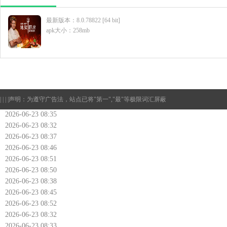
最新版本：8.0.78822 [64 bit]
apk大小：258mb
| | | |
声明：为遵守广告法，站点已将"第一","最"等极限词汇屏蔽
2026-06-23 08:35
2026-06-23 08:32
2026-06-23 08:37
2026-06-23 08:46
2026-06-23 08:51
2026-06-23 08:50
2026-06-23 08:38
2026-06-23 08:45
2026-06-23 08:52
2026-06-23 08:32
2026-06-23 08:33