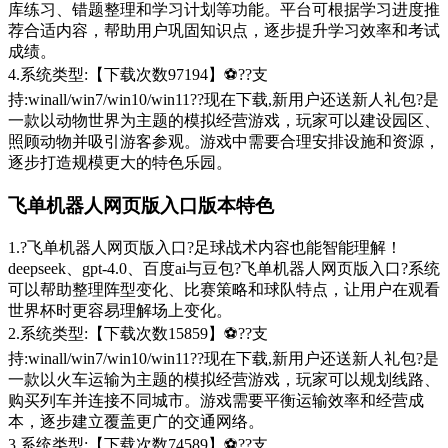
库练习、错题整理和学习计划等功能。平台可根据学习进度推
荐合适内容，帮助用户巩固知识点，逐步提升学习效率和考试
成绩。
4.系统类型:【下载次数97194】⚽??支
持:winall/win7/win10/win11??现在下载,新用户还送新人礼包?是
一款以动物世界为主题的模拟经营游戏，玩家可以建设园区、
照顾动物并吸引游客参观。游戏中需要合理安排设施和资源，
逐步打造规模更大的特色乐园。
飞单机器人网页版入口版本特色
1.?飞单机器人网页版入口?足球战术内容也能智能理解！
deepseek、gpt-4.0、百度ai与豆包?飞单机器人网页版入口?系统
可以帮助整理阵型变化、比赛策略和球队特点，让用户在观看
世界杯时更容易理解场上变化。
2.系统类型:【下载次数15859】⚽??支
持:winall/win7/win10/win11??现在下载,新用户还送新人礼包?是
一款以火车运输为主题的模拟经营游戏，玩家可以规划线路、
购买列车并连接不同城市。游戏需要平衡运输效率和经营成
本，逐步建立覆盖更广的交通网络。
3.系统类型:【下载次数74589】⚽??支