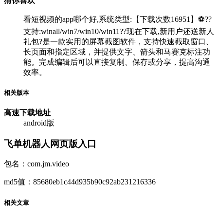
猜你喜欢
看短视频的app哪个好,系统类型:【下载次数16951】⚽??
支持:winall/win7/win10/win11??现在下载,新用户还送新人
礼包?是一款实用的屏幕截图软件，支持快速截取窗口、
长页面和指定区域，并提供文字、箭头和马赛克标注功
能。完成编辑后可以直接复制、保存或分享，提高沟通
效率。
相关版本
高速下载
地址
android版
飞单机器人网页版入口
包名：com.jm.video
md5值：85680eb1c44d935b90c92ab231216336
相关文章