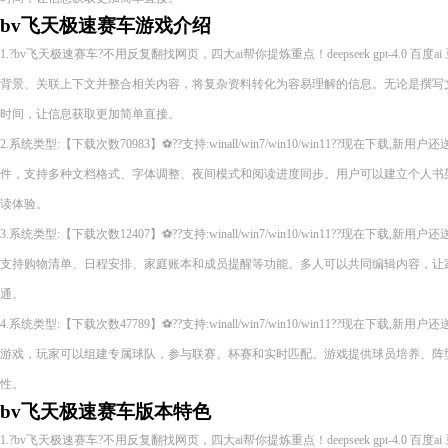
bv飞天极速赛车游戏介绍
1.?bv飞天极速赛车?不用反复翻找网页，四大ai帮你提炼重点！deepseek gpt-4.0 百
背景、关联上下文并整合相关内容，将复杂资料转化为容易理解的信息。无论是撰写
时间，让信息获取更加简单直接。
2.系统类型:【下载次数70983】⚽??支持:winall/win7/win10/win11??现在下
件，支持多种文档格式、字体调整、夜间模式和阅读进度同步。用户可以建立个人书
读体验。
3.系统类型:【下载次数12407】⚽??支持:winall/win7/win10/win11??现在下
支持购物清单、日程安排、家庭账本和成员提醒等功能。多人可以共同编辑内容，让
通。
4.系统类型:【下载次数47789】⚽??支持:winall/win7/win10/win11??现在下
游戏，玩家可以组建专属球队，参与联赛、杯赛和实时匹配。游戏提供球员培养、阵
性。
bv飞天极速赛车版本特色
1.?bv飞天极速赛车?不用反复翻找网页，四大ai帮你提炼重点！deepseek gpt-4.0 百