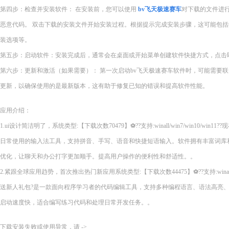
第四步：检查并安装软件： 在安装前，您可以使用
bv飞天极速赛车
对下载的文件进行
恶意代码。 双击下载的安装文件开始安装过程。根据提示完成安装步骤，这可能包
装选项等。
第五步：启动软件：安装完成后，通常会在桌面或开始菜单创建软件快捷方式，点击即
第六步：更新和激活（如果需要）： 第一次启动bv飞天极速赛车软件时，可能需要
更新，以确保使用的是最新版本，这有助于修复已知的错误和提高软件性能。
应用介绍：
1.ui设计简洁明了，系统类型:【下载次数70479】⚽??支持:winall/win7/win10/wi
日常使用的输入法工具，支持拼音、手写、语音和快捷短语输入。软件拥有丰富词库
优化，让聊天和办公打字更加顺手。提高用户操作的便利性和舒适性。。
2.紧跟全球应用趋势，首次推出热门新应用系统类型:【下载次数44475】⚽??支持:winall/wi
送新人礼包?是一款面向程序学习者的代码编辑工具，支持多种编程语言、语法高亮
启动速度快，适合编写练习代码和处理日常开发任务。。
下载安装失败或使用异常，请 ->