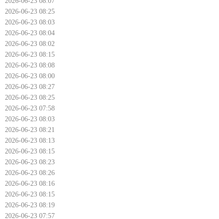
2026-06-23 08:07
2026-06-23 08:25
2026-06-23 08:03
2026-06-23 08:04
2026-06-23 08:02
2026-06-23 08:15
2026-06-23 08:08
2026-06-23 08:00
2026-06-23 08:27
2026-06-23 08:25
2026-06-23 07:58
2026-06-23 08:03
2026-06-23 08:21
2026-06-23 08:13
2026-06-23 08:15
2026-06-23 08:23
2026-06-23 08:26
2026-06-23 08:16
2026-06-23 08:15
2026-06-23 08:19
2026-06-23 07:57