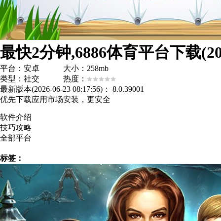
最快2分钟,6886体育平台下载(
平台：安卓 大小：258mb
类型：社交 热度：
最新版本(2026-06-23 08:17:56)：
8.0.39001
优先下载应用市场安装，更安全
软件介绍
技巧攻略
全部平台
标签：