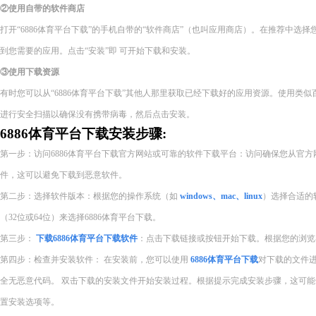
②使用自带的软件商店
打开“6886体育平台下载”的手机自带的“软件商店”（也叫应用商店）。在推荐中选
到您需要的应用。点击“安装”即 可开始下载和安装。
③使用下载资源
有时您可以从“6886体育平台下载”其他人那里获取已经下载好的应用资源。使用类
进行安全扫描以确保没有携带病毒，然后点击安装。
6886体育平台下载安装步骤:
第一步：访问6886体育平台下载官方网站或可靠的软件下载平台：访问确保您从官
件，这可以避免下载到恶意软件。
第二步：选择软件版本：根据您的操作系统（如
windows、mac、linux
）选择合适的
（32位或64位）来选择6886体育平台下载。
第三步：
下载6886体育平台下载软件
：点击下载链接或按钮开始下载。根据您的浏览
第四步：检查并安装软件： 在安装前，您可以使用
6886体育平台下载
对下载的文件进
全无恶意代码。 双击下载的安装文件开始安装过程。根据提示完成安装步骤，这可
置安装选项等。