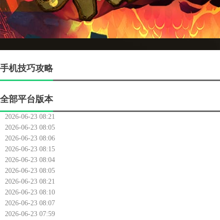
手机技巧攻略
全部平台版本
2026-06-23 08:21
2026-06-23 08:05
2026-06-23 08:06
2026-06-23 08:15
2026-06-23 08:04
2026-06-23 08:05
2026-06-23 08:21
2026-06-23 08:10
2026-06-23 08:07
2026-06-23 07:59