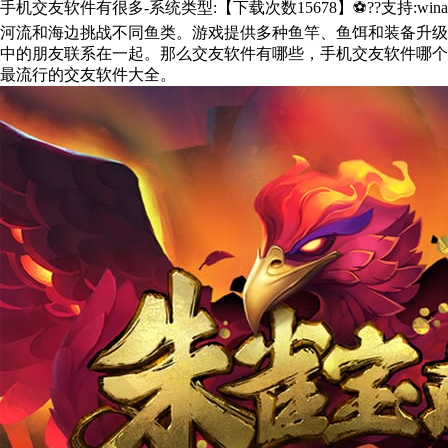
手机交友软件有很多-系统类型:【下载次数15678】⚽??支持:win
河流和海边挑战不同鱼类。游戏提供多种鱼竿、鱼饵和装备升级
中的朋友联系在一起。那么交友软件有哪些，手机交友软件哪个
最流行的交友软件大全。