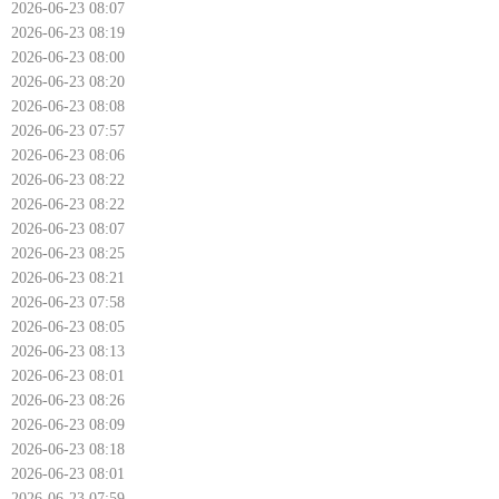
2026-06-23 08:07
2026-06-23 08:19
2026-06-23 08:00
2026-06-23 08:20
2026-06-23 08:08
2026-06-23 07:57
2026-06-23 08:06
2026-06-23 08:22
2026-06-23 08:22
2026-06-23 08:07
2026-06-23 08:25
2026-06-23 08:21
2026-06-23 07:58
2026-06-23 08:05
2026-06-23 08:13
2026-06-23 08:01
2026-06-23 08:26
2026-06-23 08:09
2026-06-23 08:18
2026-06-23 08:01
2026-06-23 07:59