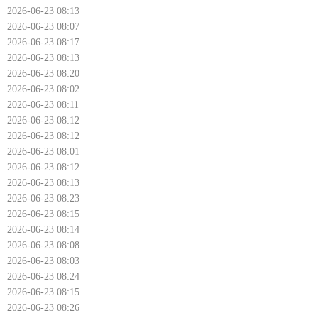
2026-06-23 08:13
2026-06-23 08:07
2026-06-23 08:17
2026-06-23 08:13
2026-06-23 08:20
2026-06-23 08:02
2026-06-23 08:11
2026-06-23 08:12
2026-06-23 08:12
2026-06-23 08:01
2026-06-23 08:12
2026-06-23 08:13
2026-06-23 08:23
2026-06-23 08:15
2026-06-23 08:14
2026-06-23 08:08
2026-06-23 08:03
2026-06-23 08:24
2026-06-23 08:15
2026-06-23 08:26