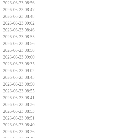
2026-06-23 08:56
2026-06-23 08:47
2026-06-23 08:48
2026-06-23 09:02
2026-06-23 08:46
2026-06-23 08:55
2026-06-23 08:56
2026-06-23 08:58
2026-06-23 09:00
2026-06-23 08:35
2026-06-23 09:02
2026-06-23 08:45
2026-06-23 08:50
2026-06-23 08:55
2026-06-23 08:41
2026-06-23 08:36
2026-06-23 08:53
2026-06-23 08:51
2026-06-23 08:40
2026-06-23 08:36