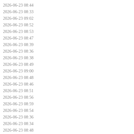
2026-06-23 08:44
2026-06-23 08:33
2026-06-23 09:02
2026-06-23 08:52
2026-06-23 08:53
2026-06-23 08:47
2026-06-23 08:39
2026-06-23 08:36
2026-06-23 08:38
2026-06-23 08:49
2026-06-23 09:00
2026-06-23 08:48
2026-06-23 08:46
2026-06-23 08:51
2026-06-23 08:56
2026-06-23 08:59
2026-06-23 08:54
2026-06-23 08:36
2026-06-23 08:34
2026-06-23 08:48