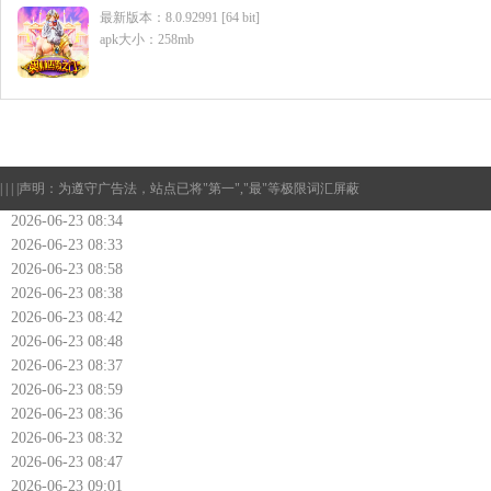
最新版本：8.0.92991 [64 bit]
apk大小：258mb
| | | |
声明：为遵守广告法，站点已将"第一","最"等极限词汇屏蔽
2026-06-23 08:34
2026-06-23 08:33
2026-06-23 08:58
2026-06-23 08:38
2026-06-23 08:42
2026-06-23 08:48
2026-06-23 08:37
2026-06-23 08:59
2026-06-23 08:36
2026-06-23 08:32
2026-06-23 08:47
2026-06-23 09:01