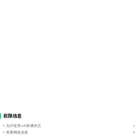
权限信息
允许改变wifi多播状态
查看网络连接