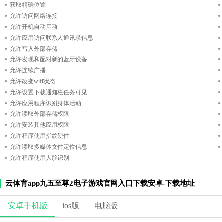
获取精确位置
允许访问网络连接
允许开机自动启动
允许应用访问联系人通讯录信息
允许写入外部存储
允许发现和配对新的蓝牙设备
允许连续广播
允许改变wifi状态
允许设置下载通知栏任务可见
允许应用程序识别身体活动
允许读取外部存储权限
允许安装其他应用权限
允许程序使用指纹硬件
允许读取多媒体文件定位信息
允许程序使用人脸识别
云体育app九五至尊2电子游戏官网入口下载安卓-下载地址
安卓手机版
ios版
电脑版