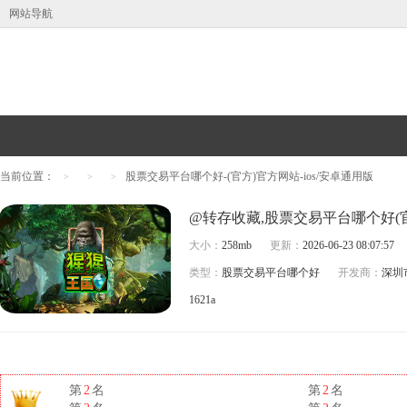
网站导航
当前位置：
股票交易平台哪个好-(官方)官方网站-ios/安卓通用版
>
>
>
大小：
258mb
更新：
2026-06-23 08:07:57
类型：
股票交易平台哪个好
开发商：
深圳
1621a
第
2
名
第
2
名